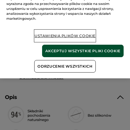
Przeczytaj
wyrażona zgoda na przechowywanie plików cookie na swoim
recenzje.
urządzeniu w celu usprawnienia korzystania z nawigacji strony,
Szampon
przeciw
analizowania wykorzystania strony i wsparcia naszych działań
DODAJ DO KOSZYKA
wypadaniu
marketingowych.
włosów
z
białym
łubinem
USTAWIENIA PLIKÓW COOKIE
Dostawa między 12/08 a 13/08.
Bezpieczna płatność
AKCEPTUJ WSZYSTKIE PLIKI COOKIE
Satysfakcja albo zwrot pieniędzy
ODRZUCENIE WSZYSTKICH
Darmowa wysyłka przy każdym zamówieniu
powyżej 179 zł
DOWIEDZ SIĘ WIĘCEJ
Opis
Składniki
pochodzenia
Bez silikonów
naturalnego