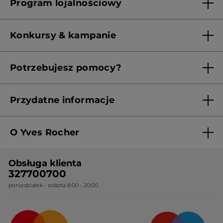
Program lojalnościowy
Franczyza
Regulamin programu lojalnościowego
Konkursy & kampanie
Aktualne Warunki Promocji
Potrzebujesz pomocy?
Skontaktuj się z nami
Przydatne informacje
Regulamin sklepu
O Yves Rocher
Polityka prywatności
Kim jesteśmy?
RODO
Obsługa klienta
Nasza wiedza botaniczna
Cennik
327700700
poniedziałek - sobota 8:00 - 20:00
Nasze zobowiązania
Ogólne warunki sprzedaży
Certyfikaty i partnerstwa
Sposoby dostawy
Najczęstsze pytania