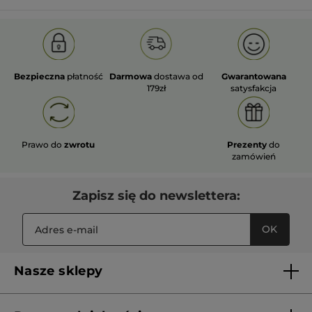
Bezpieczna
płatność
Darmowa
dostawa od
Gwarantowana
179zł
satysfakcja
Prawo do
zwrotu
Prezenty
do
zamówień
Zapisz się do newslettera:
OK
Nasze sklepy
Lista sklepów Yves Rocher