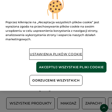
FILTR
SORTUJ WEDŁUG
Poprzez kliknięcie na „Akceptacja wszystkich plików cookie” jest
wyrażona zgoda na przechowywanie plików cookie na swoim
urządzeniu w celu usprawnienia korzystania z nawigacji strony,
analizowania wykorzystania strony i wsparcia naszych działań
marketingowych.
USTAWIENIA PLIKÓW COOKIE
100%
ekstrakty
60 hektarów
AKCEPTUJ WSZYSTKIE PLIKI COOKIE
roślinne
pól organicznych
ODRZUCENIE WSZYSTKICH
Pokaż więcej
Y
WSZYSTKIE PRODUKTY
MAKIJAŻ
ZAPACHY