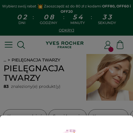
Wybierz swój rabat
Zaoszczędź aż do 80 zł z kodami
OFF80, OFF60 i
OFF20
0
2
0
8
5
4
3
3
:
:
:
DNI
GODZINY
MINUTY
SEKUNDY
ODKRYJ
...
PIELĘGNACJA TWARZY
PIELĘGNACJA
TWARZY
83
znaleziony(e) produkt(y)
Kremy na dzień
Sera i kuracje
Kremy na noc