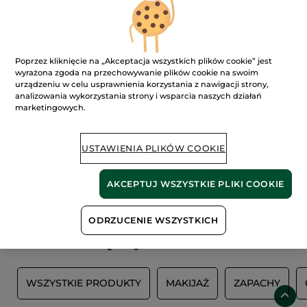
FILTR
SORTUJ WEDŁUG
Poprzez kliknięcie na „Akceptacja wszystkich plików cookie” jest
wyrażona zgoda na przechowywanie plików cookie na swoim
urządzeniu w celu usprawnienia korzystania z nawigacji strony,
analizowania wykorzystania strony i wsparcia naszych działań
marketingowych.
USTAWIENIA PLIKÓW COOKIE
100%
ekstrakty
60 hektarów
AKCEPTUJ WSZYSTKIE PLIKI COOKIE
roślinne
pól organicznych
ODRZUCENIE WSZYSTKICH
Pokaż więcej
Y
WSZYSTKIE PRODUKTY
MAKIJAŻ
ZAPACHY