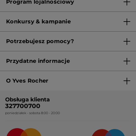
Program lojalnościowy
Franczyza
Regulamin programu lojalnościowego
Konkursy & kampanie
Aktualne Warunki Promocji
Potrzebujesz pomocy?
Skontaktuj się z nami
Przydatne informacje
Regulamin sklepu
O Yves Rocher
Polityka prywatności
Kim jesteśmy?
RODO
Obsługa klienta
Nasza wiedza botaniczna
Cennik
327700700
poniedziałek - sobota 8:00 - 20:00
Nasze zobowiązania
Ogólne warunki sprzedaży
Certyfikaty i partnerstwa
Sposoby dostawy
Najczęstsze pytania