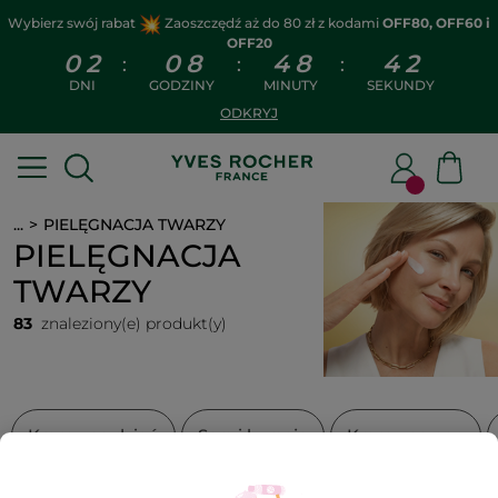
Wybierz swój rabat
Zaoszczędź aż do 80 zł z kodami
OFF80, OFF60 i
OFF20
0
2
0
8
4
8
4
2
:
:
:
DNI
GODZINY
MINUTY
SEKUNDY
ODKRYJ
...
PIELĘGNACJA TWARZY
PIELĘGNACJA
TWARZY
83
znaleziony(e) produkt(y)
Kremy na dzień
Sera i kuracje
Kremy na noc