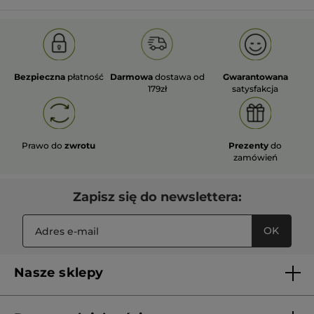
Bezpieczna
płatność
Darmowa
dostawa od
Gwarantowana
179zł
satysfakcja
Prawo do
zwrotu
Prezenty
do
zamówień
Zapisz się do newslettera:
OK
Nasze sklepy
Lista sklepów Yves Rocher