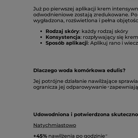
Już po pierwszej aplikacji krem intensywn
odwodnieniowe zostają zredukowane. Po pr
wygładzona, rozświetlona i pełna objętośc
Rodzaj skóry
: każdy rodzaj skóry
Konsystencja
: rozpływający się kre
Sposób aplikacji
: Aplikuj rano i wie
Dlaczego woda komórkowa edulis?
Jej potrójne działanie nawilżające spraw
ogranicza jej odparowywanie
zapewniają
,
*
Udowodniona i potwierdzona skuteczno
Natychmiastowo
+45%
nawilżenia po godzinie
*
*