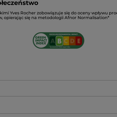
ołeczeństwo
RIGLYCERIDE
DICAPRYLYLCARBONATE
GLYCERIN
D
kimi Yves Rocher zobowiązuje się do oceny wpływu pro
YROSPERMUMPARKII(SHEA)BUTTER
C20-22ALKYLPH
 opierając się na metodologii Afnor Normalisation*
POLYMER-6
STEARYLALCOHOL
TOCOPHERYLACETAT
ANCE
HYDROXYACETOPHENONE
ETHYLHEXYLGLYCE
SLEAFJUICEPOWDER
HYALURONICACID
SODIUMHY
ATE
BENZYLALCOHOL
CITRICACID
TOCOPHEROL
#Nasz
?