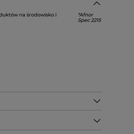
IGLYCERIN
PENTYLENEGLYCOL
duktów na środowisko i
*Afnor
OSPHATE
C20-22ALCOHOLS
Spec 2215
E
CARPOBROTUSEDULISEXTRACT
RIN
STEARYLCAPRYLATE
ALURONATE
10883v0
eZobowiazania