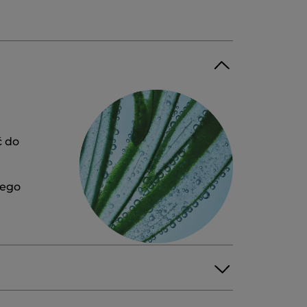
ć do
łego