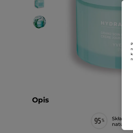
P
n
k
n
Opis
Składnik
natural