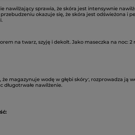
ie nawilżający sprawia, że skóra jest intensywnie nawilż
zebudzeniu okazuje się, że skóra jest odświeżona i pe
i.
m
czorem na twarz, szyję i dekolt. Jako maseczka na noc: 2 
ia, że magazynuje wodę w głębi skóry
, rozprowadza ją 
*
c długotrwałe nawilżenie.
ść: