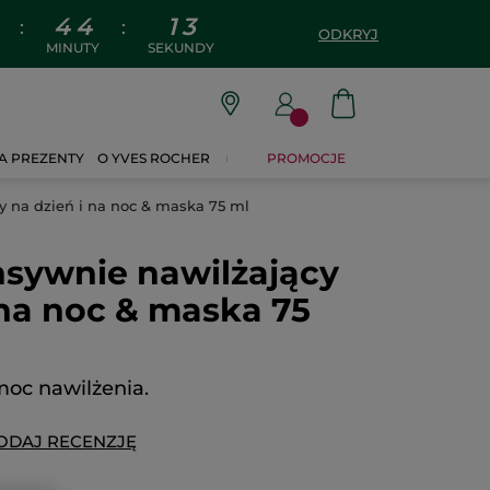
4
4
1
2
:
:
ODKRYJ
MINUTY
SEKUNDY
A PREZENTY
O YVES ROCHER
PROMOCJE
y na dzień i na noc & maska 75 ml
nsywnie nawilżający
 na noc & maska 75
oc nawilżenia.
ODAJ RECENZJĘ