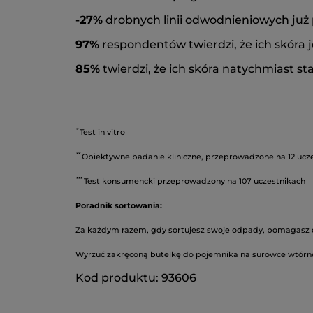
-27%
drobnych linii odwodnieniowych już p
97%
respondentów twierdzi, że ich skóra 
85%
twierdzi, że ich skóra natychmiast sta
*
Test in vitro
*
*
Obiektywne badanie kliniczne, przeprowadzone na 12 ucz
*
*
*
Test konsumencki przeprowadzony na 107 uczestnikach
Poradnik sortowania:
Za każdym razem, gdy sortujesz swoje odpady, pomagasz d
Wyrzuć zakręconą butelkę do pojemnika na surowce wtórn
Kod produktu: 93606