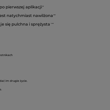
o pierwszej aplikacji
*
*
jest natychmiast nawilżona
*
**
je się pulchna i sprężysta
*
**
estnikach
ać im drugie życie.
e.