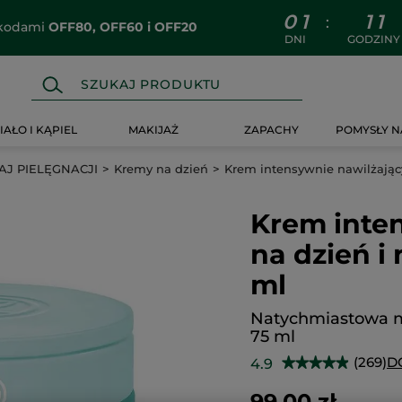
0
1
1
1
:
z kodami
OFF80, OFF60 i OFF20
DNI
GODZINY
IAŁO I KĄPIEL
MAKIJAŻ
ZAPACHY
POMYSŁY N
J PIELĘGNACJI
Kremy na dzień
Krem intensywnie nawilżając
Krem inte
na dzień i
ml
Natychmiastowa m
75 ml
(269)
D
4.9
★★★★★
★★★★★
4.9
na
99.00 zł