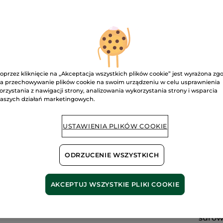
5
gwiazdek.
1320.00 zł / 1l
Przeczytaj
recenzje.
Krem
intensywnie
Pow
nawilżający
na
dzień
i
na
Bezpieczna pł
noc
oprzez kliknięcie na „Akceptacja wszystkich plików cookie” jest wyrażona zg
&
a przechowywanie plików cookie na swoim urządzeniu w celu usprawnienia
maska
Satysfakcja al
orzystania z nawigacji strony, analizowania wykorzystania strony i wsparcia
75
ml
aszych działań marketingowych.
Darmowa wysyłka
DOWIEDZ SIĘ W
USTAWIENIA PLIKÓW COOKIE
ODRZUCENIE WSZYSTKICH
AKCEPTUJ WSZYSTKIE PLIKI COOKIE
Zrówn
i pochodzenia
odpow
nego
pozys
suro