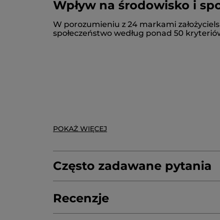
Wpływ na środowisko i sp
AQUA/WATER/EAU
CAPRYLIC/CAPRICT
W porozumieniu z 24 markami założyciels
C10-18TRIGLYCERIDES
SQUALANE
BUT
społeczeństwo według ponad 50 kryteriów,
CETYLALCOHOL
POLYACRYLATECROSS
STEARYLHEPTANOATE
PARFUM/FRAGR
SODIUMHYDROXIDE
ALOEBARBADENSI
TRISODIUMETHYLENEDIAMINEDISUCCIN
* Składniki pochodzenia naturalnego
POKAŻ WIĘCEJ
* Składniki syntetyczne
Często zadawane pytania
Recenzje