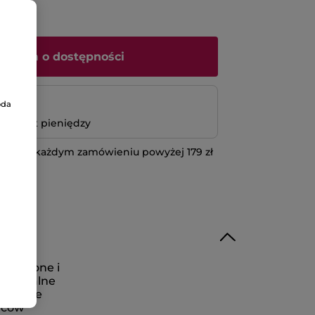
iadom o dostępności
atność
oda
bo zwrot pieniędzy
 przy każdym zamówieniu powyżej 179 zł
IĘCEJ
oważone i
iedzialne
kiwanie
wców