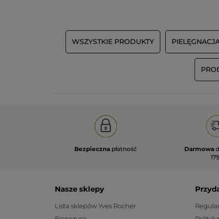
WSZYSTKIE PRODUKTY
PIELĘGNACJ
PRO
Bezpieczna
płatność
Darmowa
d
179
Nasze sklepy
Przyd
Lista sklepów Yves Rocher
Regula
Franczyza
Polityk