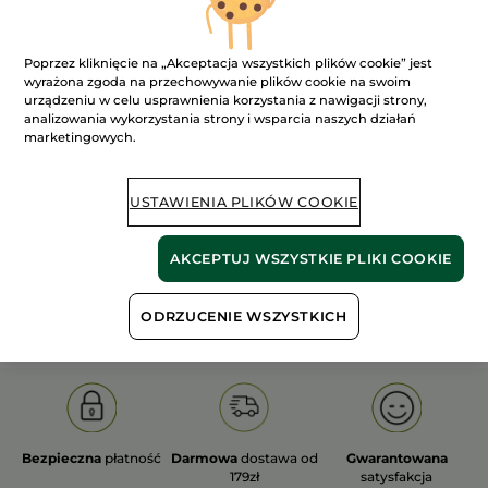
Poprzez kliknięcie na „Akceptacja wszystkich plików cookie” jest
wyrażona zgoda na przechowywanie plików cookie na swoim
urządzeniu w celu usprawnienia korzystania z nawigacji strony,
analizowania wykorzystania strony i wsparcia naszych działań
100%
ekstrakty
60 hektarów
marketingowych.
roślinne
pól organicznych
USTAWIENIA PLIKÓW COOKIE
Pokaż więcej
AKCEPTUJ WSZYSTKIE PLIKI COOKIE
DLA KOGO
DLA NIEJ
DLA KOGO
DLA N
ODRZUCENIE WSZYSTKICH
Bezpieczna
płatność
Darmowa
dostawa od
Gwarantowana
179zł
satysfakcja