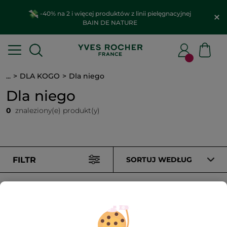
-40% na 2 i więcej produktów z linii pielęgnacyjnej
BAIN DE NATURE
...
DLA KOGO
Dla niego
Dla niego
0
znaleziony(e) produkt(y)
FILTR
SORTUJ WEDŁUG