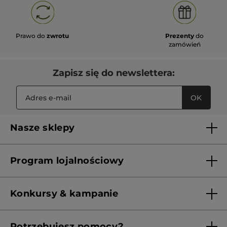
Prawo do
zwrotu
Prezenty
do
zamówień
Zapisz się do newslettera:
OK
Nasze sklepy
Lista sklepów Yves Rocher
Program lojalnościowy
Franczyza
Regulamin programu lojalnościowego
Konkursy & kampanie
Aktualne Warunki Promocji
Potrzebujesz pomocy?