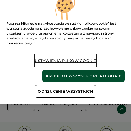
Poprzez kliknięcie na „Akceptacja wszystkich plików cookie” jest
wyrażona zgoda na przechowywanie plików cookie na swoim
urządzeniu w celu usprawnienia korzystania z nawigacji strony,
analizowania wykorzystania strony i wsparcia naszych działań
marketingowych.
100%
ekstrakty
60 hektarów
USTAWIENIA PLIKÓW COOKIE
roślinne
pól organicznych
AKCEPTUJ WSZYSTKIE PLIKI COOKIE
Pokaż więcej
ODRZUCENIE WSZYSTKICH
Y
ZAPACHY
ZAPACHY MĘSKIE
LINIE ZAPACHOWE