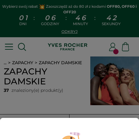
Wybierz swój rabat
Zaoszczędź aż do 80 zł z kodami
OFF80, OFF60 i
OFF20
0
1
0
6
4
6
4
2
:
:
:
DNI
GODZINY
MINUTY
SEKUNDY
ODKRYJ
...
ZAPACHY
ZAPACHY DAMSKIE
ZAPACHY
DAMSKIE
37
znaleziony(e) produkt(y)
FILTR
SORTUJ WEDŁUG