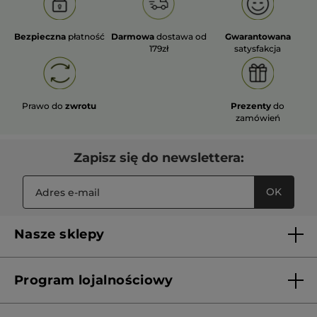
Bezpieczna
płatność
Darmowa
dostawa od
Gwarantowana
179zł
satysfakcja
Prawo do
zwrotu
Prezenty
do
zamówień
Zapisz się do newslettera:
OK
Nasze sklepy
Lista sklepów Yves Rocher
Program lojalnościowy
Franczyza
Regulamin programu lojalnościowego