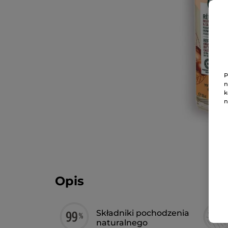
P
n
k
n
Opis
Składniki pochodzenia
naturalnego