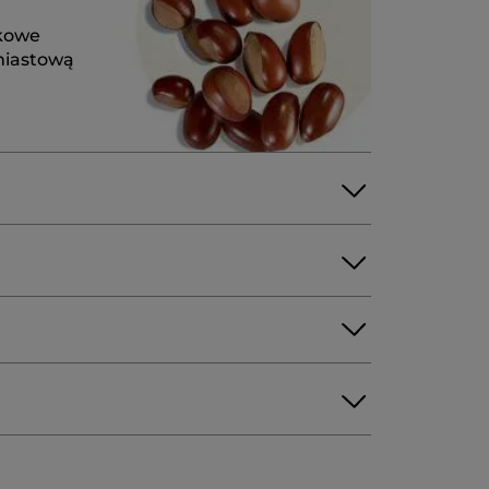
tkowe
hmiastową
) OIL
INTEGRIFOLIA SEED OIL
eZobowiazania
G