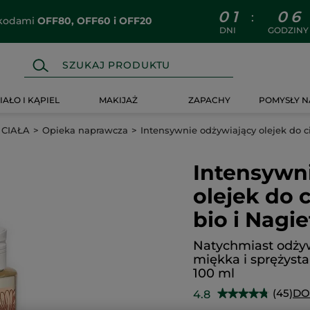
0
1
0
6
:
z kodami
OFF80, OFF60 i OFF20
DNI
GODZINY
IAŁO I KĄPIEL
MAKIJAŻ
ZAPACHY
POMYSŁY N
 CIAŁA
Opieka naprawcza
Intensywnie odżywiający olejek do ci
Intensywn
olejek do c
bio i Nagie
Natychmiast odżyw
miękka i sprężysta
100 ml
(45)
DO
4.8
★★★★★
★★★★★
4.8