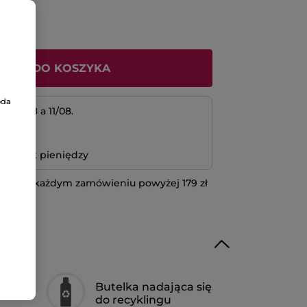
ODAJ DO KOSZYKA
oda
 10/08 a 11/08.
atność
bo zwrot pieniędzy
 przy każdym zamówieniu powyżej 179 zł
IĘCEJ
Butelka nadająca się
ka
do recyklingu