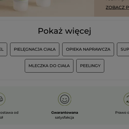
ZOBACZ 
Pokaż więcej
EL
PIELĘGNACJA CIAŁA
OPIEKA NAPRAWCZA
SUP
MLECZKA DO CIAŁA
PEELINGY
ostawa od
Gwarantowana
Prawo 
zł
satysfakcja