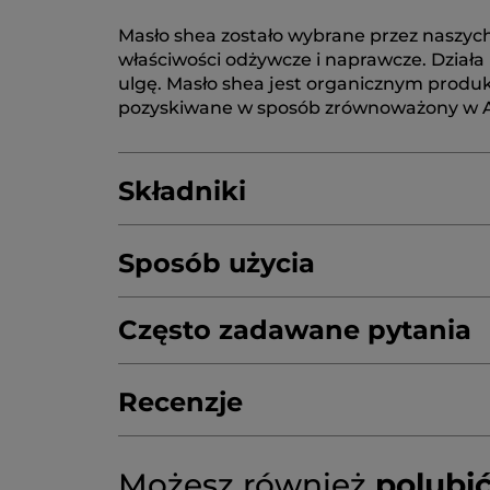
Masło shea zostało wybrane przez naszyc
właściwości odżywcze i naprawcze. Działa
ulgę. Masło shea jest organicznym produ
pozyskiwane w sposób zrównoważony w A
Składniki
Sposób użycia
HELIANTHUS ANNUUS (SUNFLOWER) SE
MACADAMIA TERNIFOLIA SEED OIL
Często zadawane pytania
CAL
BUTYROSPERMUM PARKII (SHEA) BUTTE
Recenzje
* Składniki pochodzenia naturalnego
* Składniki syntetyczne
Możesz również
polubi
4.8/5
45 RECENZJI
Przekierowanie
★★★★★
★★★★★