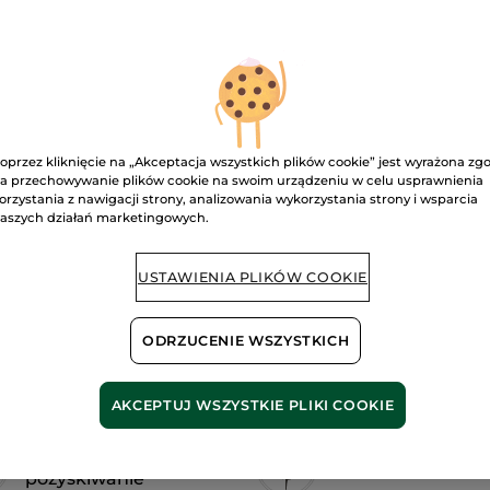
na
99.00 zł
5
gwiazdek.
990.00 zł / 1l
Przeczytaj
recenzje.
Intensywnie
odżywiający
D
olejek
do
ciała
Masło
oprzez kliknięcie na „Akceptacja wszystkich plików cookie” jest wyrażona zg
Karite
Dostawa między
a przechowywanie plików cookie na swoim urządzeniu w celu usprawnienia
bio
i
orzystania z nawigacji strony, analizowania wykorzystania strony i wsparcia
Nagietek
Bezpieczna pł
aszych działań marketingowych.
bio
Satysfakcja al
USTAWIENIA PLIKÓW COOKIE
Darmowa wysyłka
DOWIEDZ SIĘ W
ODRZUCENIE WSZYSTKICH
AKCEPTUJ WSZYSTKIE PLIKI COOKIE
Organiczne i
odpowiedzialne
Formuła wegańs
pozyskiwanie