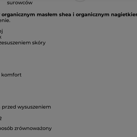
surowców
y
organicznym masłem shea i organicznym nagietki
nie.
ej
k
rzesuszeniem skóry
a komfort
na przed wysuszeniem
ę
 sposób zrównoważony