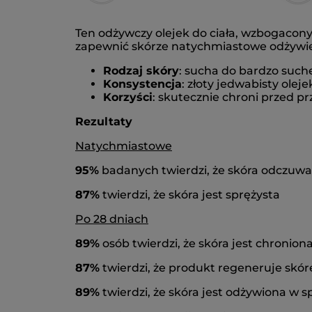
Ten odżywczy olejek do ciała, wzbogacon
zapewnić skórze natychmiastowe odżywie
Rodzaj skóry
: sucha do bardzo such
Konsystencja
: złoty jedwabisty oleje
Korzyści
: skutecznie chroni przed p
Rezultaty
Natychmiastowe
95%
badanych twierdzi, że skóra odczuw
87%
twierdzi, że skóra jest sprężysta
Po 28 dniach
89%
osób twierdzi, że skóra jest chronio
87%
twierdzi, że produkt regeneruje skór
89%
twierdzi, że skóra jest odżywiona w