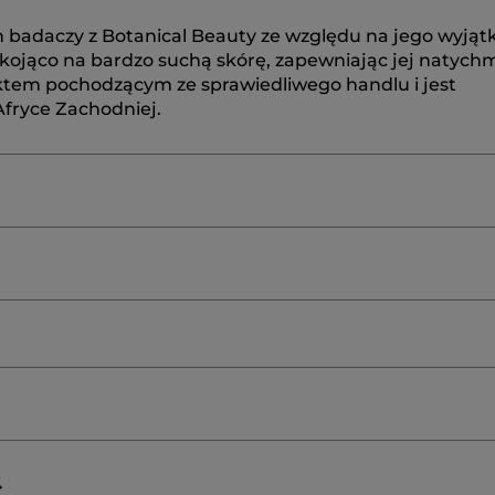
h badaczy z Botanical Beauty ze względu na jego wyją
 kojąco na bardzo suchą skórę, zapewniając jej natyc
ktem pochodzącym ze sprawiedliwego handlu i jest
fryce Zachodniej.
ED OIL
PRUNUS AMYGDALUS DULCIS (SWEET ALMOND
ENDULA OFFICINALIS FLOWER EXTRACT
MACADAMIA 
R
PARFUM/FRAGRANCE |
10960v0
#Nasz
?
≡
SORTUJ WEDŁU
FILTRUJ REVIEWS
Kliknij,
ć
aby