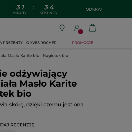
3
1
3
3
:
:
ODKRYJ
MINUTY
SEKUNDY
A PREZENTY
O YVES ROCHER
PROMOCJE
ała Masło Karite bio i Nagietek bio
ie odżywiający
iała Masło Karite
tek bio
ia skórę, dzięki czemu jest ona
DAJ RECENZJĘ