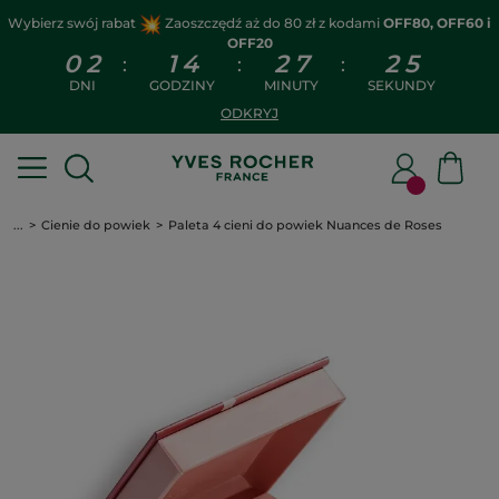
Wybierz swój rabat
Zaoszczędź aż do 80 zł z kodami
OFF80, OFF60 i
OFF20
0
2
1
4
2
7
2
5
:
:
:
DNI
GODZINY
MINUTY
SEKUNDY
ODKRYJ
...
Cienie do powiek
Paleta 4 cieni do powiek Nuances de Roses