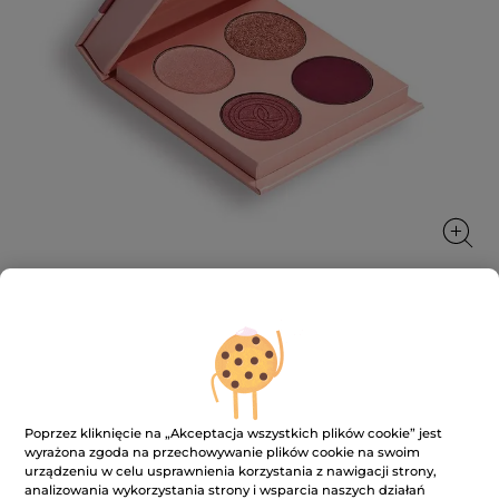
Paleta 4 cieni do powiek Nuances de
Roses
Paleta cieni do powiek z pełnią naturalnych,
Poprzez kliknięcie na „Akceptacja wszystkich plików cookie” jest
intensywnych kolorów
wyrażona zgoda na przechowywanie plików cookie na swoim
5.9 g
urządzeniu w celu usprawnienia korzystania z nawigacji strony,
analizowania wykorzystania strony i wsparcia naszych działań
★★★★★
★★★★★