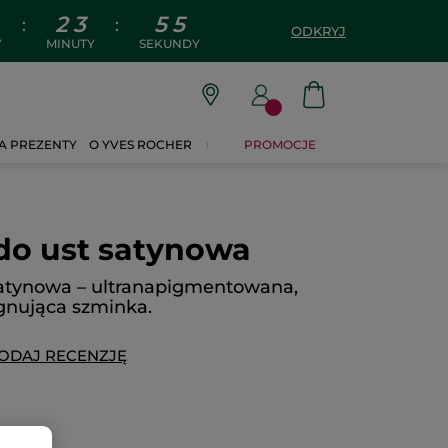
2
3
5
4
:
:
ODKRYJ
Y
MINUTY
SEKUNDY
A PREZENTY
O YVES ROCHER
PROMOCJE
o ust satynowa
atynowa – ultranapigmentowana,
gnująca szminka.
ODAJ RECENZJĘ