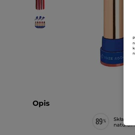
P
n
k
n
Opis
Składnik
natural