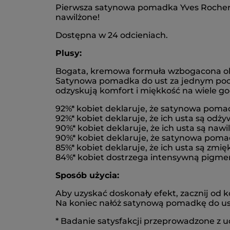
Pierwsza satynowa pomadka Yves Rocher za
nawilżone!
Dostępna w 24 odcieniach.
Plusy:
Bogata, kremowa formuła wzbogacona olej
Satynowa pomadka do ust za jednym pocią
odzyskują komfort i miękkość na wiele go
92%* kobiet deklaruje, że satynowa pomad
92%* kobiet deklaruje, że ich usta są odży
90%* kobiet deklaruje, że ich usta są nawi
90%* kobiet deklaruje, że satynowa poma
85%* kobiet deklaruje, że ich usta są zmię
84%* kobiet dostrzega intensywną pigmen
Sposób użycia:
Aby uzyskać doskonały efekt, zacznij od 
Na koniec nałóż satynową pomadkę do ust
* Badanie satysfakcji przeprowadzone z ud