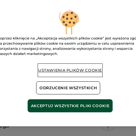
Pomadka
do
ust
satynowa
01. Rosé romantique
Pow
oprzez kliknięcie na „Akceptacja wszystkich plików cookie” jest wyrażona zg
a przechowywanie plików cookie na swoim urządzeniu w celu usprawnienia
orzystania z nawigacji strony, analizowania wykorzystania strony i wsparcia
aszych działań marketingowych.
Bezpieczna pł
Satysfakcja al
USTAWIENIA PLIKÓW COOKIE
Darmowa wysyłka
DOWIEDZ SIĘ W
ODRZUCENIE WSZYSTKICH
AKCEPTUJ WSZYSTKIE PLIKI COOKIE
i pochodzenia
Form
nego