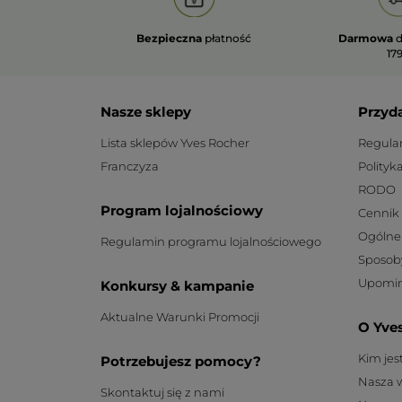
Bezpieczna
płatność
Darmowa
d
179
Nasze sklepy
Przyd
Lista sklepów Yves Rocher
Regula
Franczyza
Polityk
RODO
Program lojalnościowy
Cennik
Ogólne
Regulamin programu lojalnościowego
Sposob
Upomin
Konkursy & kampanie
Aktualne Warunki Promocji
O Yve
Kim je
Potrzebujesz pomocy?
Nasza 
Skontaktuj się z nami