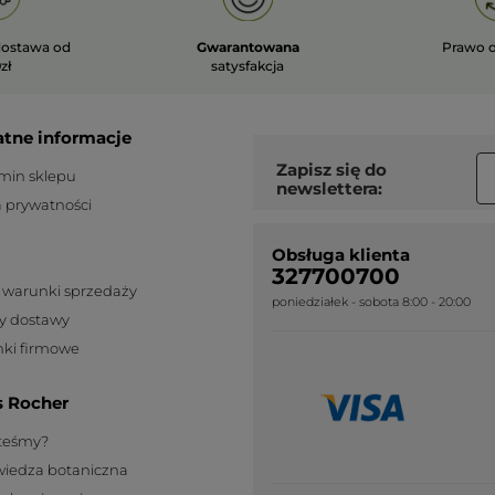
WCZYTAJ WI
ostawa od
Gwarantowana
Prawo 
zł
satysfakcja
atne informacje
Zapisz się do
min sklepu
newslettera:
a prywatności
Obsługa klienta
327700700
 warunki sprzedaży
poniedziałek - sobota 8:00 - 20:00
y dostawy
ki firmowe
s Rocher
steśmy?
wiedza botaniczna