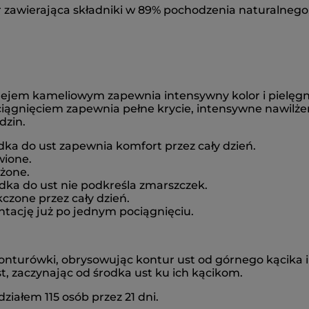
wierająca składniki w 89% pochodzenia naturalnego, dzi
em kameliowym zapewnia intensywny kolor i pielęgnuje
gnięciem zapewnia pełne krycie, intensywne nawilżenie
dzin.
ka do ust zapewnia komfort przez cały dzień.
wione.
lżone.
dka do ust nie podkreśla zmarszczek.
kczone przez cały dzień.
tację już po jednym pociągnięciu.
konturówki, obrysowując kontur ust od górnego kącika i
, zaczynając od środka ust ku ich kącikom.
ziałem 115 osób przez 21 dni.