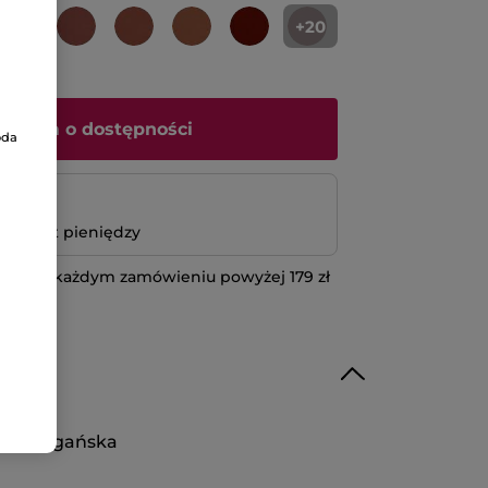
+20
iadom o dostępności
oda
atność
bo zwrot pieniędzy
 przy każdym zamówieniu powyżej 179 zł
IĘCEJ
uła wegańska