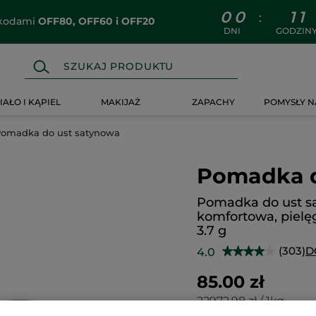
0
0
1
1
:
z kodami
OFF80, OFF60 i OFF20
DNI
GODZIN
IAŁO I KĄPIEL
MAKIJAŻ
ZAPACHY
POMYSŁY N
omadka do ust satynowa
Pomadka d
Pomadka do ust s
komfortowa, pielę
3.7 g
(303)
D
4.0
★★★★★
★★★★★
4
na
85.00 zł
5
gwiazdek.
22972.98 zł / 1kg
Przeczytaj
recenzje.