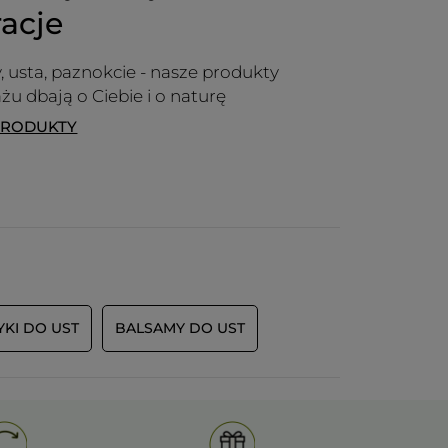
d'hydratation et sur mes lèvres, pour
racje
moi, c'est sec... je préférais la texture
souple du rouge à lèvres que j'avais
précédemment, mais, comme
y, usta, paznokcie - nasze produkty
beaucoup de produits Yves ROCHER
żu dbają o Ciebie i o naturę
qui sont bien et appréciés, vous les
PRODUKTY
supprimez pour les remplacer par
d'autres moins performants dont
vous vantez pourtant les qualités
BIO, ETC, comme de nombreuses
utilisatrices, je suis très déçue.
Vos commentaires ne sont pas
convaincants, puisque de toute façon
ça ne change rien ce sont toujours
les clientes qui subissent votre
politique malgré leurs avis.
YKI DO UST
BALSAMY DO UST
PRZETŁUMACZ ZA POMOCĄ GOOGLE
Polecam ten produkt
Nie
Wiadomość opublikowana przez yves-rocher.fr