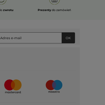
ĘCEJ
do
zwrotu
Prezenty
do zamówień
OK