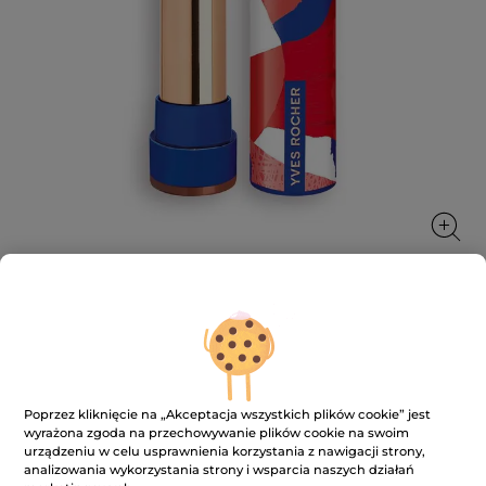
Pomadka do ust satynowa
Pomadka do ust satynowa – ultranapigmentowana,
komfortowa, pielęgnująca szminka.
Poprzez kliknięcie na „Akceptacja wszystkich plików cookie” jest
3.7 g
wyrażona zgoda na przechowywanie plików cookie na swoim
urządzeniu w celu usprawnienia korzystania z nawigacji strony,
★★★★★
★★★★★
4.0
(303)
DODAJ RECENZJĘ
analizowania wykorzystania strony i wsparcia naszych działań
4