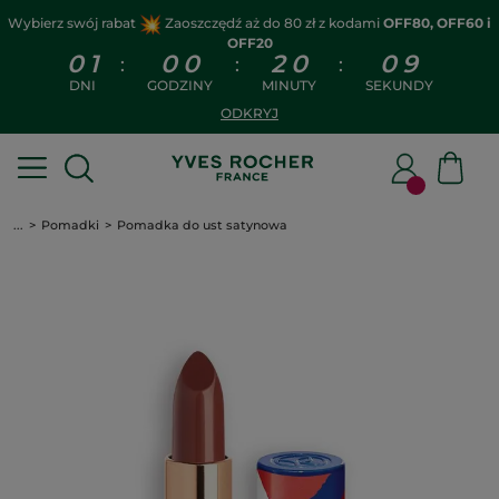
Wybierz swój rabat
Zaoszczędź aż do 80 zł z kodami
OFF80, OFF60 i
OFF20
0
1
0
0
2
0
0
8
:
:
:
DNI
GODZINY
MINUTY
SEKUNDY
ODKRYJ
...
Pomadki
Pomadka do ust satynowa