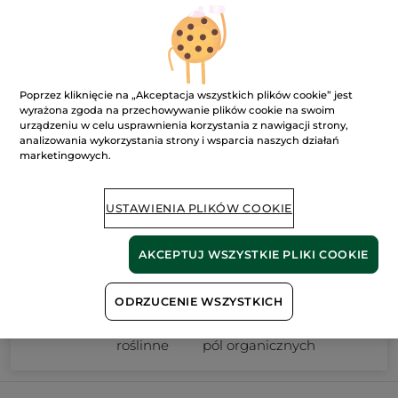
0
znaleziony(e) produkt(y)
Poprzez kliknięcie na „Akceptacja wszystkich plików cookie” jest
FILTR
SORTUJ WEDŁUG
wyrażona zgoda na przechowywanie plików cookie na swoim
urządzeniu w celu usprawnienia korzystania z nawigacji strony,
analizowania wykorzystania strony i wsparcia naszych działań
marketingowych.
USTAWIENIA PLIKÓW COOKIE
AKCEPTUJ WSZYSTKIE PLIKI COOKIE
ODRZUCENIE WSZYSTKICH
100%
ekstrakty
60 hektarów
roślinne
pól organicznych