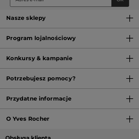
Nasze sklepy
Lista sklepów Yves Rocher
Program lojalnościowy
Franczyza
Regulamin programu lojalnościowego
Konkursy & kampanie
Aktualne Warunki Promocji
Potrzebujesz pomocy?
Skontaktuj się z nami
Przydatne informacje
Regulamin sklepu
O Yves Rocher
Polityka prywatności
Kim jesteśmy?
RODO
Obsługa klienta