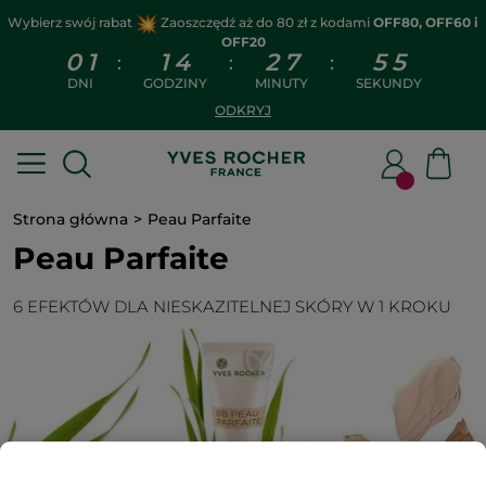
Wybierz swój rabat
Zaoszczędź aż do 80 zł z kodami
OFF80, OFF60 i
OFF20
0
1
1
4
2
7
5
5
:
:
:
DNI
GODZINY
MINUTY
SEKUNDY
ODKRYJ
Strona główna
Peau Parfaite
Peau Parfaite
6 EFEKTÓW DLA NIESKAZITELNEJ SKÓRY W 1 KROKU