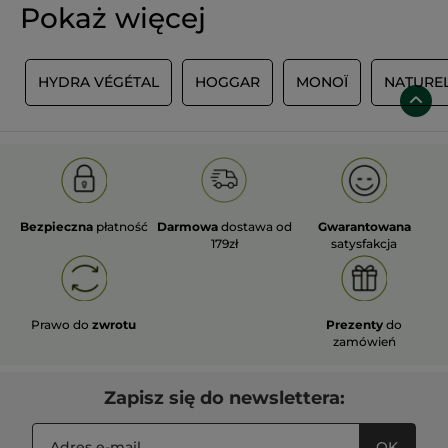
Pokaż więcej
S
HYDRA VÉGÉTAL
HOGGAR
MONOÏ
NATURE
Bezpieczna
płatność
Darmowa
dostawa od
Gwarantowana
179zł
satysfakcja
Prawo do
zwrotu
Prezenty
do
zamówień
Zapisz się do newslettera:
OK