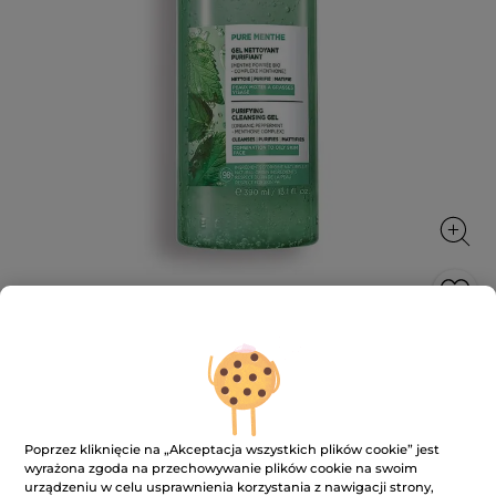
Żel oczyszczający z miętą pieprzową
390 ml
Eliminuje zanieczyszczenia i skutecznie oczyszcza
390 ml
Poprzez kliknięcie na „Akceptacja wszystkich plików cookie” jest
wyrażona zgoda na przechowywanie plików cookie na swoim
★★★★★
★★★★★
4.7
(493)
DODAJ RECENZJĘ
urządzeniu w celu usprawnienia korzystania z nawigacji strony,