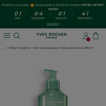
Wybierz swój rabat
Zaoszczędź aż do 80 zł z kodami
OFF80, OFF60 i
OFF20
0
1
0
4
0
1
4
0
:
:
:
DNI
GODZINY
MINUTY
SEKUNDY
ODKRYJ
...
Wody micelarne
Żel oczyszczający z miętą pieprzową 390 ml