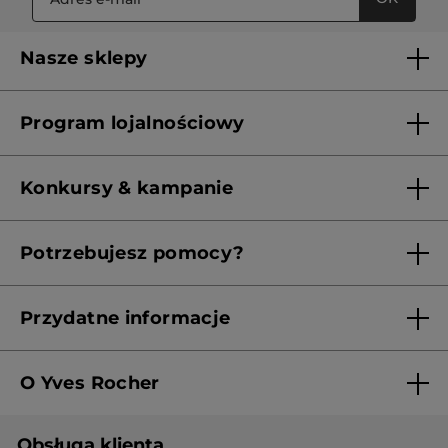
Nasze sklepy
Lista sklepów Yves Rocher
Program lojalnościowy
Franczyza
Regulamin programu lojalnościowego
Konkursy & kampanie
Aktualne Warunki Promocji
Potrzebujesz pomocy?
Skontaktuj się z nami
Przydatne informacje
Regulamin sklepu
O Yves Rocher
Polityka prywatności
Kim jesteśmy?
RODO
Obsługa klienta