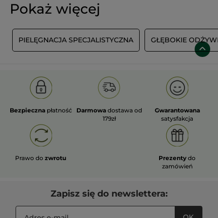
Pokaż więcej
M
PIELĘGNACJA SPECJALISTYCZNA
GŁĘBOKIE ODŻYWI
Bezpieczna
płatność
Darmowa
dostawa od
Gwarantowana
179zł
satysfakcja
Prawo do
zwrotu
Prezenty
do
zamówień
Zapisz się do newslettera:
OK