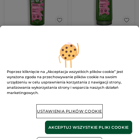
Szampon chroniący
Odżywka chroniąca
kolor włosów
kolor włosów
farbowanych z octem
farbowanych z octem
300 ml
200 ml
malinowym
malinowym
(1873)
(546)
126.34 zł / 1l
189.50 zł / 1l
37.90 zł
37.90 zł
Poprzez kliknięcie na „Akceptacja wszystkich plików cookie” jest
wyrażona zgoda na przechowywanie plików cookie na swoim
DODAJ DO
DODAJ DO
urządzeniu w celu usprawnienia korzystania z nawigacji strony,
KOSZYKA
KOSZYKA
analizowania wykorzystania strony i wsparcia naszych działań
marketingowych.
USTAWIENIA PLIKÓW COOKIE
AKCEPTUJ WSZYSTKIE PLIKI COOKIE