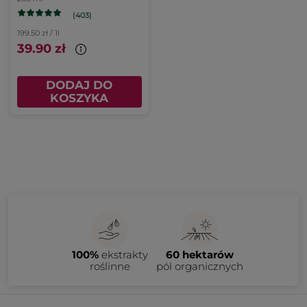
(403)
199.50 zł / 1l
39.90 zł
DODAJ DO
KOSZYKA
100%
ekstrakty
60 hektarów
roślinne
pól organicznych