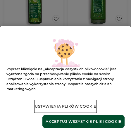
Szampon przeciw
Wzmacniająca
wypadaniu włosów z
odżywka przeciw
białym łubinem
wypadaniu włosów z
Butelka
300 ml
200 ml
białym łubinem
(1215)
(240)
139.67 zł / 1l
209.50 zł / 1l
41.90 zł
41.90 zł
Poprzez kliknięcie na „Akceptacja wszystkich plików cookie” jest
wyrażona zgoda na przechowywanie plików cookie na swoim
DODAJ DO
DODAJ DO
urządzeniu w celu usprawnienia korzystania z nawigacji strony,
KOSZYKA
KOSZYKA
analizowania wykorzystania strony i wsparcia naszych działań
marketingowych.
USTAWIENIA PLIKÓW COOKIE
AKCEPTUJ WSZYSTKIE PLIKI COOKIE