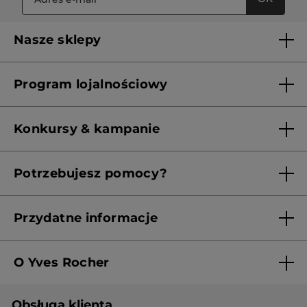
Nasze sklepy
Lista sklepów Yves Rocher
Program lojalnościowy
Franczyza
Regulamin programu lojalnościowego
Konkursy & kampanie
Aktualne Warunki Promocji
Potrzebujesz pomocy?
Skontaktuj się z nami
Przydatne informacje
Regulamin sklepu
O Yves Rocher
Polityka prywatności
Kim jesteśmy?
RODO
Obsługa klienta