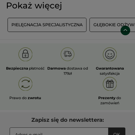
Pokaż więcej
M
PIELĘGNACJA SPECJALISTYCZNA
GŁĘBOKIE ODŻYWI
Bezpieczna
płatność
Darmowa
dostawa od
Gwarantowana
179zł
satysfakcja
Prawo do
zwrotu
Prezenty
do
zamówień
Zapisz się do newslettera:
OK