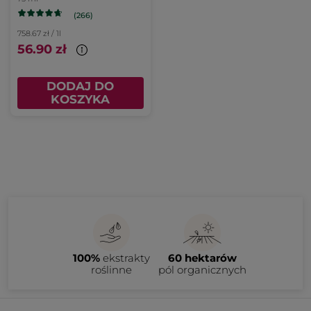
żeń-szenia
(266)
758.67 zł / 1l
56.90 zł
DODAJ DO
KOSZYKA
100%
ekstrakty
60 hektarów
roślinne
pól organicznych