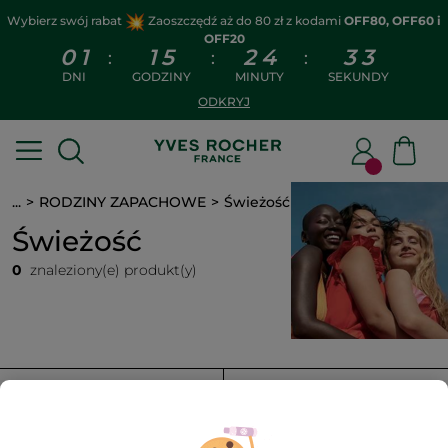
Wybierz swój rabat
Zaoszczędź aż do 80 zł z kodami
OFF80, OFF60 i
OFF20
0
1
1
5
2
4
3
3
:
:
:
DNI
GODZINY
MINUTY
SEKUNDY
ODKRYJ
...
RODZINY ZAPACHOWE
Świeżość
Świeżość
0
znaleziony(e) produkt(y)
FILTR
SORTUJ WEDŁUG