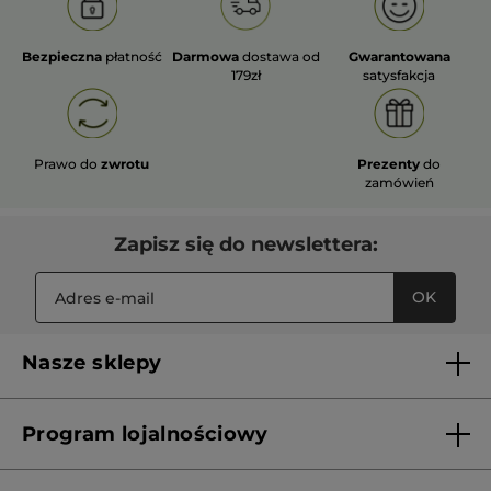
Bezpieczna
płatność
Darmowa
dostawa od
Gwarantowana
179zł
satysfakcja
Prawo do
zwrotu
Prezenty
do
zamówień
Zapisz się do newslettera:
OK
Nasze sklepy
Lista sklepów Yves Rocher
Program lojalnościowy
Franczyza
Regulamin programu lojalnościowego