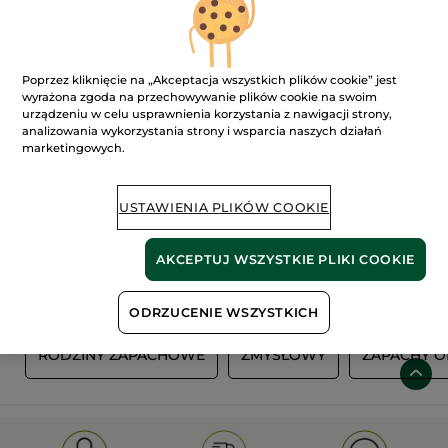
Poprzez kliknięcie na „Akceptacja wszystkich plików cookie” jest
wyrażona zgoda na przechowywanie plików cookie na swoim
urządzeniu w celu usprawnienia korzystania z nawigacji strony,
analizowania wykorzystania strony i wsparcia naszych działań
marketingowych.
100%
ekstrakty
60 hektarów
USTAWIENIA PLIKÓW COOKIE
roślinne
pól organicznych
AKCEPTUJ WSZYSTKIE PLIKI COOKIE
Pokaż więcej
ODRZUCENIE WSZYSTKICH
Y
RODZINY ZAPACHOWE
ZMYSŁOWY
ZAPACHY O