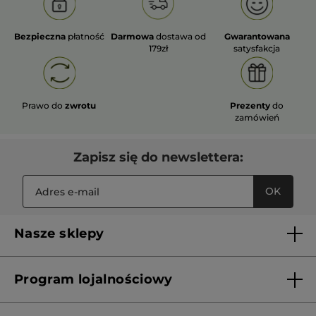
Bezpieczna
płatność
Darmowa
dostawa od
Gwarantowana
179zł
satysfakcja
Prawo do
zwrotu
Prezenty
do
zamówień
Zapisz się do newslettera:
OK
Nasze sklepy
Lista sklepów Yves Rocher
Program lojalnościowy
Franczyza
Regulamin programu lojalnościowego