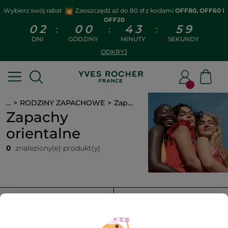
Wybierz swój rabat
Zaoszczędź aż do 80 zł z kodami
OFF80, OFF60 i
OFF20
0
2
0
0
4
3
5
8
:
:
:
DNI
GODZINY
MINUTY
SEKUNDY
ODKRYJ
...
RODZINY ZAPACHOWE
Zapachy orientalne
Zapachy
orientalne
0
znaleziony(e) produkt(y)
FILTR
SORTUJ WEDŁUG