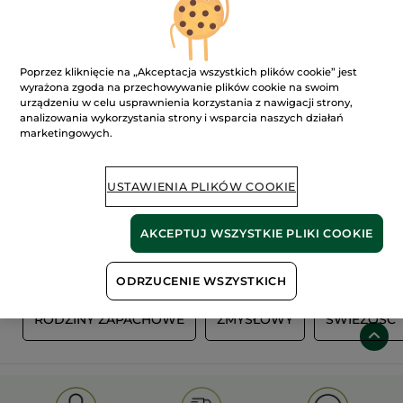
Poprzez kliknięcie na „Akceptacja wszystkich plików cookie” jest
wyrażona zgoda na przechowywanie plików cookie na swoim
urządzeniu w celu usprawnienia korzystania z nawigacji strony,
analizowania wykorzystania strony i wsparcia naszych działań
marketingowych.
100%
ekstrakty
60 hektarów
USTAWIENIA PLIKÓW COOKIE
roślinne
pól organicznych
AKCEPTUJ WSZYSTKIE PLIKI COOKIE
Pokaż więcej
ODRZUCENIE WSZYSTKICH
Y
RODZINY ZAPACHOWE
ZMYSŁOWY
ŚWIEŻOŚĆ