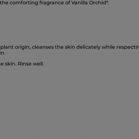
the comforting fragrance of Vanilla Orchid*.
f plant origin, cleanses the skin delicately while respect
in.
e skin. Rinse well.