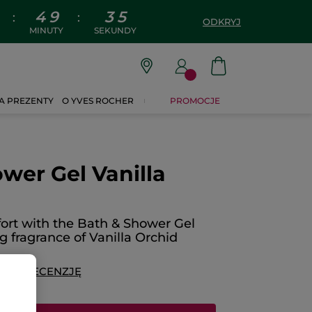
4
9
3
4
:
:
ODKRYJ
MINUTY
SEKUNDY
A PREZENTY
O YVES ROCHER
PROMOCJE
wer Gel Vanilla
rt with the Bath & Shower Gel
g fragrance of Vanilla Orchid
DAJ RECENZJĘ