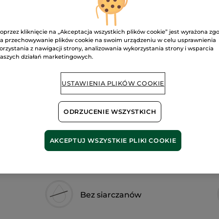
Pow
Przeczytaj
recenzje.
Bath
&
oprzez kliknięcie na „Akceptacja wszystkich plików cookie” jest wyrażona zg
Shower
Bezpieczna pł
Gel
a przechowywanie plików cookie na swoim urządzeniu w celu usprawnienia
Vanilla
orzystania z nawigacji strony, analizowania wykorzystania strony i wsparcia
Orchid
Satysfakcja al
aszych działań marketingowych.
Darmowa wysyłka
DOWIEDZ SIĘ W
USTAWIENIA PLIKÓW COOKIE
ODRZUCENIE WSZYSTKICH
AKCEPTUJ WSZYSTKIE PLIKI COOKIE
Bez siarczanów