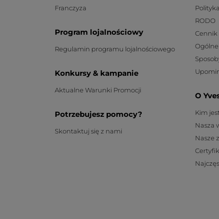
Franczyza
Polityk
RODO
Program lojalnościowy
Cennik
Ogólne
Regulamin programu lojalnościowego
Sposob
Upomin
Konkursy & kampanie
Aktualne Warunki Promocji
O Yve
Kim je
Potrzebujesz pomocy?
Nasza 
Skontaktuj się z nami
Nasze 
Certyfi
Najczęs