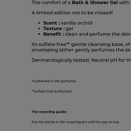
The comfort of a
Bath & Shower Gel
with 
A limited edition not to be missed!
Scent :
vanilla orchid
Texture :
gel
Benefit :
clean and perfume the skin
Its sulfate-free** gentle cleansing base, o
enveloping lather gently perfumes the sk
Dermatologically tested. Neutral pH for th
*Contained in the perfume
**Sulfate-free surfactant
The recycling guide :
Put the bottle in the recycling bin with its cap on top.