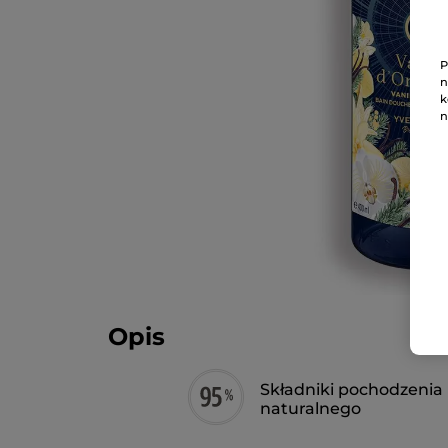
P
n
k
n
Opis
Składniki pochodzenia
naturalnego