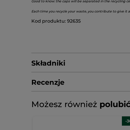
Good to know: the caps will be separated in the recycling ce
Each time you recycle your waste, you contribute to give it a
Kod produktu: 92635
Składniki
Recenzje
AQUA/WATER/EAU
COCAMIDOPROPYL 
CENTAUREA CYANUS FLOWER WATER
Możesz również
polubi
4.7/5
78 RECENZJI
Przekierowanie
★★★★★
★★★★★
SODIUM PHYTATE
POTASSIUM SORBATE
do
4.7
recenzji.
na
NAPISZ RECENZJĘ
.
5
-
gwiazdek.
Otworzy
Oceny dodatkowe
Przeczytaj
* Składniki pochodzenia naturalnego