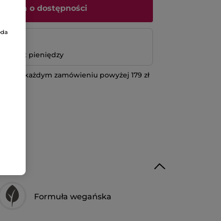
iadom o dostępności
oda
atność
bo zwrot pieniędzy
 przy każdym zamówieniu powyżej 179 zł
IĘCEJ
Formuła wegańska