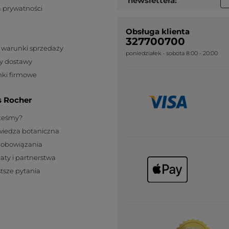
newslettera:
a prywatności
illimité.
PRZETŁUMACZ ZA POMOCĄ GOOGLE
Obsługa klienta
Otrzymałem(-am) bonus w zamian za
327700700
Nie
wystawienie tej recenzji.
 warunki sprzedaży
poniedziałek - sobota 8:00 - 20:00
y dostawy
Polecam ten produkt
Tak
ki firmowe
Wiadomość opublikowana przez yves-rocher.fr
s Rocher
WCZYTAJ WI
steśmy?
wiedza botaniczna
zobowiązania
katy i partnerstwa
tsze pytania