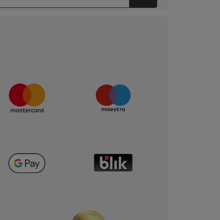
tenter en magasin.
Je vais me faire une réserve comme
pour le Monoi 💛🧡💛
PRZETŁUMACZ ZA POMOCĄ GOOGLE
Polecam ten produkt
Tak
Wiadomość opublikowana przez yves-rocher.fr
ĘCEJ