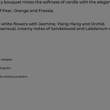
ory bouquet mixes the softness of vanilla with the elega
of Pear, Orange and Freesia.
of white flowers with Jasmine, Ylang-Ylang and Orchid.
 sensual, creamy notes of Sandalwood and Labdanum 
he wedges.
ling bin.
nts without problem.