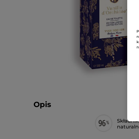
P
n
k
n
Opis
Składnik
natural