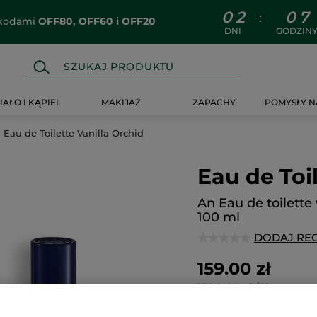
0
2
0
7
:
z kodami
OFF80, OFF60 i OFF20
DNI
GODZIN
IAŁO I KĄPIEL
MAKIJAŻ
ZAPACHY
POMYSŁY N
Eau de Toilette Vanilla Orchid
Eau de Toi
An Eau de toilette
100 ml
DODAJ RE
★★★★★
★★★★★
Brak
ocen
159.00 zł
1590.00 zł / 1l