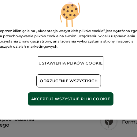
Pow
Bezpieczna pł
oprzez kliknięcie na „Akceptacja wszystkich plików cookie” jest wyrażona zg
Satysfakcja al
a przechowywanie plików cookie na swoim urządzeniu w celu usprawnienia
orzystania z nawigacji strony, analizowania wykorzystania strony i wsparcia
Darmowa wysyłka
aszych działań marketingowych.
DOWIEDZ SIĘ W
USTAWIENIA PLIKÓW COOKIE
ODRZUCENIE WSZYSTKICH
AKCEPTUJ WSZYSTKIE PLIKI COOKIE
i pochodzenia
Form
nego