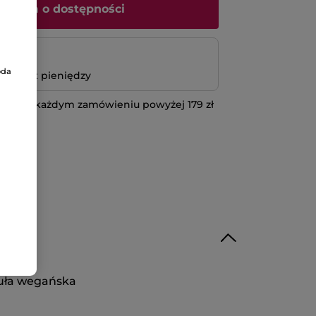
iadom o dostępności
atność
oda
bo zwrot pieniędzy
 przy każdym zamówieniu powyżej 179 zł
IĘCEJ
uła wegańska