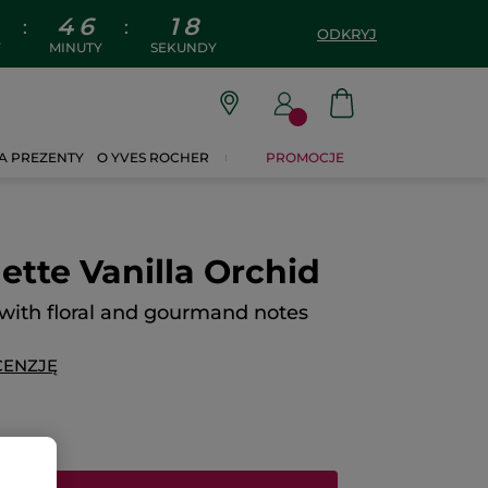
4
6
1
7
:
:
ODKRYJ
Y
MINUTY
SEKUNDY
A PREZENTY
O YVES ROCHER
PROMOCJE
lette Vanilla Orchid
 with floral and gourmand notes
CENZJĘ