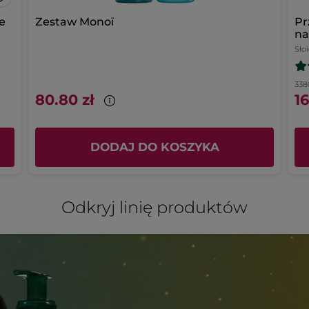
e
Zestaw Monoï
Pr
na
Sło
3380
80.80 zł
16
DODAJ DO KOSZYKA
Odkryj linię produktów