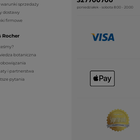
327700700
 warunki sprzedaży
poniedziałek - sobota 8:00 - 20:00
y dostawy
ki firmowe
s Rocher
steśmy?
wiedza botaniczna
zobowiązania
katy i partnerstwa
tsze pytania