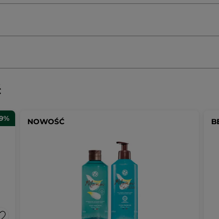
/FRAGRANCE
CENTAUREA CYANUS FLOWER WATER
 BENZOATE
POTASSIUM SORBATE
ć
#Nasz
29%
NOWOŚĆ
B