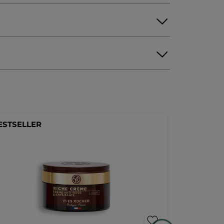
LINALOOL
LIMONENE
CITRIC ACID
eZobowiazania
ESTSELLER