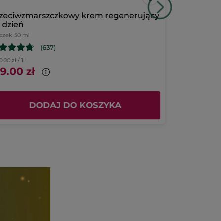
zeciwzmarszczkowy krem regenerujący
Zestaw Lift
 dzień
iczek
50 ml
(637)
.00 zł / 1l
9.00 zł
215.00 zł
DODAJ DO KOSZYKA
D