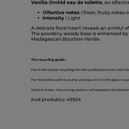
Vanilla Orchid eau de toilette
, an olfact
Olfactive notes :
fresh, fruity notes 
Intensity :
Light
A delicate floral heart reveals an armful 
The powdery, woody base is enhanced by
Madagascan Bourbon Vanilla.
The recycling guide :
Put in the classic recycling bin the cardboard boxes and t
Put the bottle with its pump and cap on it in the glass recyc
Good to know : the sorting centers will seperate the eleme
Kod produktu: 43924