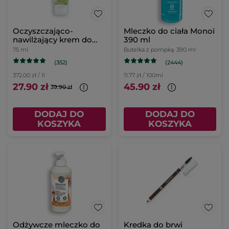
Oczyszczająco-
Mleczko do ciała Monoï
nawilżający krem do
390 ml
rąk 2 w 1 z wodą z arniki
75 ml
Butelka z pompką
390 ml
bio
(352)
(2444)
372.00 zł / 1l
11.77 zł / 100ml
27.90 zł
45.90 zł
39.90 zł
DODAJ DO
DODAJ DO
KOSZYKA
KOSZYKA
Odżywcze mleczko do
Kredka do brwi