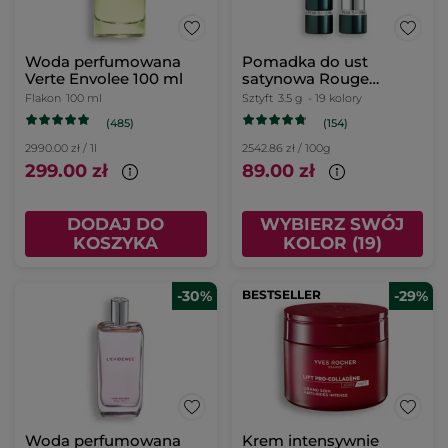
Woda perfumowana
Pomadka do ust
Verte Envolee 100 ml
satynowa Rouge
Botanique 330. Rouge
Flakon
100 ml
Sztyft
3.5 g
- 19 kolory
Pavot 3,5 g
(485)
(154)
2990.00 zł / 1l
2542.86 zł / 100g
299.00 zł
89.00 zł
DODAJ DO
WYBIERZ SWÓJ
KOSZYKA
KOLOR (19)
-30%
BESTSELLER
-29%
Woda perfumowana
Krem intensywnie