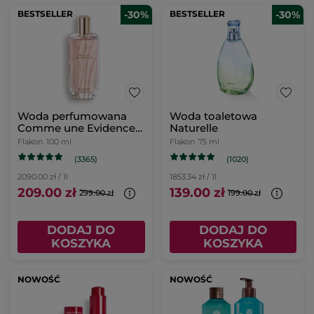
BESTSELLER
-30%
BESTSELLER
-30%
Woda perfumowana
Woda toaletowa
Comme une Evidence
Naturelle
100 ml
Flakon
100 ml
Flakon
75 ml
(3365)
(1020)
2090.00 zł / 1l
1853.34 zł / 1l
209.00 zł
139.00 zł
299.00 zł
199.00 zł
DODAJ DO
DODAJ DO
KOSZYKA
KOSZYKA
NOWOŚĆ
NOWOŚĆ