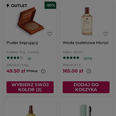
-50%
Puder brązujący
Woda toaletowa Monoi
Pudełko
10 g
- 2 kolory
Flakon
100 ml
(5)
(1670)
495.00 zł / 100g
1650.00 zł / 1l
49.50 zł
165.00 zł
99.00 zł
WYBIERZ SWÓJ
DODAJ DO
KOLOR (2)
KOSZYKA