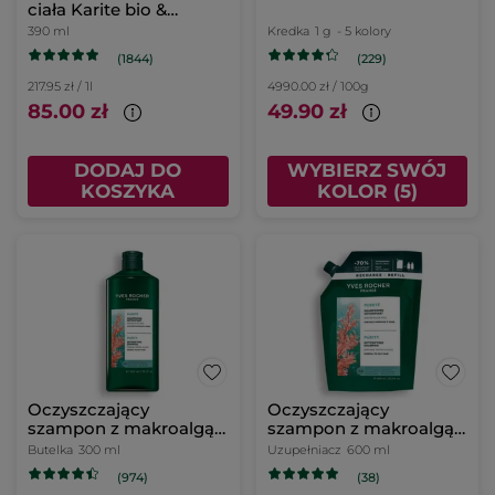
ciała Karite bio &
Nagietek bio
390 ml
Kredka
1 g
- 5 kolory
(1844)
(229)
217.95 zł / 1l
4990.00 zł / 100g
85.00 zł
49.90 zł
DODAJ DO
WYBIERZ SWÓJ
KOSZYKA
KOLOR (5)
Oczyszczający
Oczyszczający
szampon z makroalgą
szampon z makroalgą
300 ml
uzupełniacz 600 ml
Butelka
300 ml
Uzupełniacz
600 ml
(974)
(38)