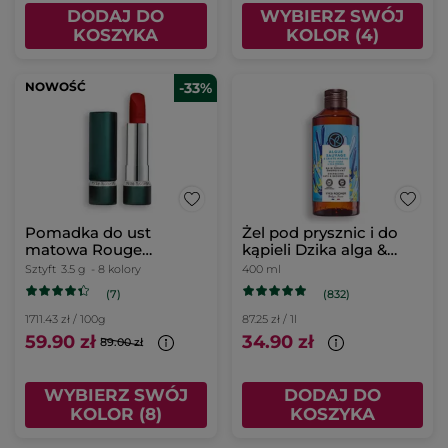
DODAJ DO
WYBIERZ SWÓJ
KOSZYKA
KOLOR (4)
NOWOŚĆ
-33%
Pomadka do ust
Żel pod prysznic i do
matowa Rouge
kąpieli Dzika alga &
Botanique 3,5 g
Koper morski 400 ml
Sztyft
3.5 g
- 8 kolory
400 ml
(7)
(832)
1711.43 zł / 100g
87.25 zł / 1l
59.90 zł
34.90 zł
89.00 zł
WYBIERZ SWÓJ
DODAJ DO
KOLOR (8)
KOSZYKA