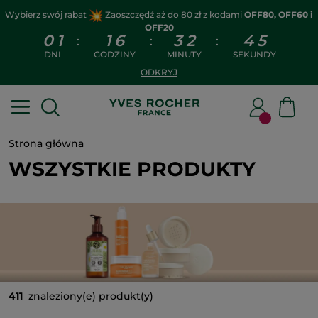
Wybierz swój rabat
Zaoszczędź aż do 80 zł z kodami
OFF80, OFF60 i
OFF20
0
1
1
6
3
2
4
3
:
:
:
DNI
GODZINY
MINUTY
SEKUNDY
ODKRYJ
Strona główna
WSZYSTKIE PRODUKTY
411
znaleziony(e) produkt(y)