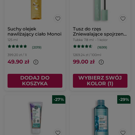
Suchy olejek
Tusz do rzęs
nawilżający ciało Monoi
Zniewalające spojrzenie
7,8 ml
125 ml
Tubka
7.8 ml
- 1 kolor
(2019)
(1699)
399.20 zł / 1l
1269.24 zł / 100ml
49.90 zł
99.00 zł
DODAJ DO
WYBIERZ SWÓJ
KOSZYKA
KOLOR (1)
-27%
-29%