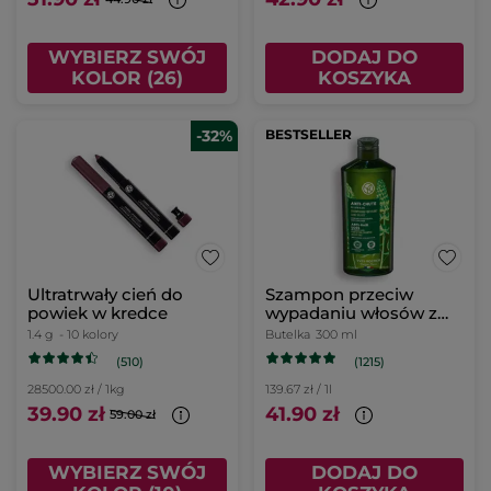
WYBIERZ SWÓJ
DODAJ DO
KOLOR (26)
KOSZYKA
-32%
BESTSELLER
Ultratrwały cień do
Szampon przeciw
powiek w kredce
wypadaniu włosów z
białym łubinem
1.4 g
- 10 kolory
Butelka
300 ml
(510)
(1215)
28500.00 zł / 1kg
139.67 zł / 1l
39.90 zł
41.90 zł
59.00 zł
WYBIERZ SWÓJ
DODAJ DO