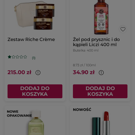
Zestaw Riche Crème
Żel pod prysznic i do
kąpieli Liczi 400 ml
Butelka
400 ml
(1)
8.73 zł / 100ml
215.00 zł
34.90 zł
DODAJ DO
DODAJ DO
KOSZYKA
KOSZYKA
NOWOŚĆ