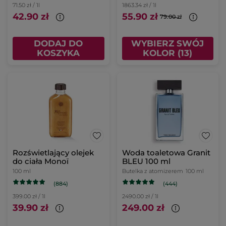
71.50 zł / 1l
1863.34 zł / 1l
42.90 zł
55.90 zł
79.00 zł
DODAJ DO
WYBIERZ SWÓJ
KOSZYKA
KOLOR (13)
Rozświetlający olejek
Woda toaletowa Granit
do ciała Monoï
BLEU 100 ml
100 ml
Butelka z atomizerem
100 ml
(884)
(444)
399.00 zł / 1l
2490.00 zł / 1l
39.90 zł
249.00 zł