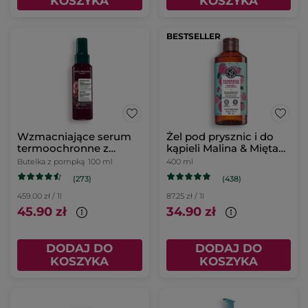
KOSZYKA
KOSZYKA
BESTSELLER
Wzmacniające serum
Żel pod prysznic i do
termoochronne z
kąpieli Malina & Mięta
karczochem bio 100 ml
400 ml
Butelka z pompką
100 ml
400 ml
(273)
(438)
459.00 zł / 1l
87.25 zł / 1l
45.90 zł
34.90 zł
DODAJ DO
DODAJ DO
KOSZYKA
KOSZYKA