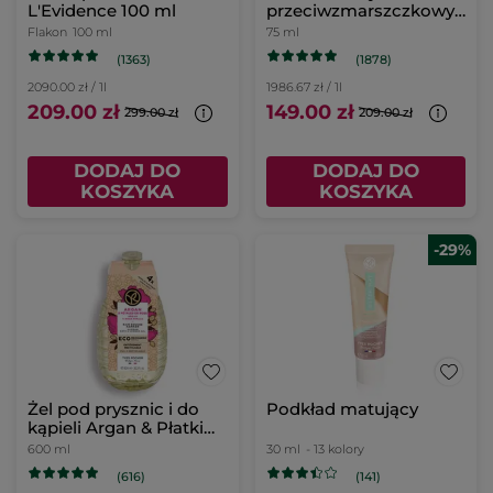
L'Evidence 100 ml
przeciwzmarszczkowy
75 ml
Flakon
100 ml
75 ml
(1363)
(1878)
2090.00 zł / 1l
1986.67 zł / 1l
209.00 zł
149.00 zł
299.00 zł
209.00 zł
DODAJ DO
DODAJ DO
KOSZYKA
KOSZYKA
-29%
Żel pod prysznic i do
Podkład matujący
kąpieli Argan & Płatki
róź uzupełniacz
600 ml
30 ml
- 13 kolory
(616)
(141)