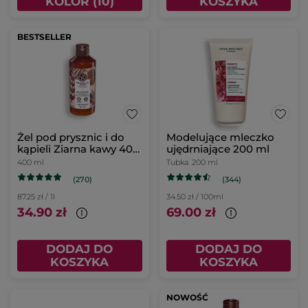
KOLOR (10)
KOSZYKA
BESTSELLER
Żel pod prysznic i do
Modelujące mleczko
kąpieli Ziarna kawy 400
ujędrniające 200 ml
ml
400 ml
Tubka
200 ml
(270)
(344)
87.25 zł / 1l
34.50 zł / 100ml
34.90 zł
69.00 zł
DODAJ DO
DODAJ DO
KOSZYKA
KOSZYKA
NOWOŚĆ