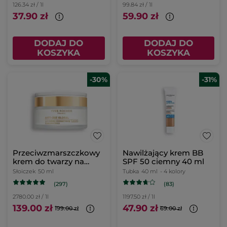
126.34 zł / 1l
99.84 zł / 1l
37.90 zł
59.90 zł
DODAJ DO
DODAJ DO
KOSZYKA
KOSZYKA
-30%
-31%
Przeciwzmarszczkowy
Nawilżający krem BB
krem do twarzy na
SPF 50 ciemny 40 ml
dzień 50 ml
Słoiczek
50 ml
Tubka
40 ml
- 4 kolory
(297)
(83)
2780.00 zł / 1l
1197.50 zł / 1l
139.00 zł
47.90 zł
199.00 zł
69.00 zł