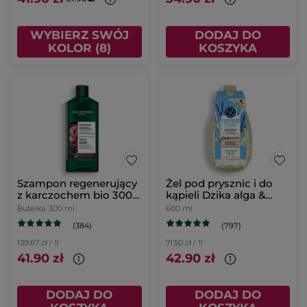
WYBIERZ SWÓJ
DODAJ DO
KOLOR (8)
KOSZYKA
Szampon regenerujący
Żel pod prysznic i do
z karczochem bio 300
kąpieli Dzika alga &
ml
Koper morski
Butelka
300 ml
600 ml
uzupełniacz
(384)
(797)
139.67 zł / 1l
71.50 zł / 1l
41.90 zł
42.90 zł
DODAJ DO
DODAJ DO