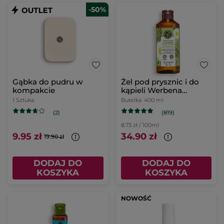
-50%
Gąbka do pudru w
Żel pod prysznic i do
kompakcie
kąpieli Werbena
cytrynowa & Kwiat
1 Sztuka
Butelka
400 ml
rumianku 400 ml
(819)
(2)
8.73 zł / 100ml
9.95 zł
34.90 zł
19.90 zł
DODAJ DO
DODAJ DO
KOSZYKA
KOSZYKA
NOWOŚĆ