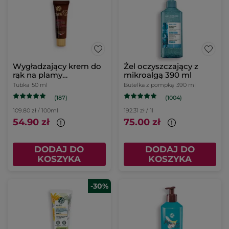
Wygładzający krem do
Żel oczyszczający z
rąk na plamy
mikroalgą 390 ml
pigmentacyjne SPF 30
Tubka
50 ml
Butelka z pompką
390 ml
(187)
(1004)
109.80 zł / 100ml
192.31 zł / 1l
54.90 zł
75.00 zł
DODAJ DO
DODAJ DO
KOSZYKA
KOSZYKA
-30%