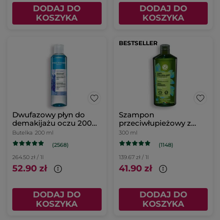
DODAJ DO
DODAJ DO
KOSZYKA
KOSZYKA
BESTSELLER
Dwufazowy płyn do
Szampon
demakijażu oczu 200
przeciwłupieżowy z
ml
miętą pieprzową bio
Butelka
200 ml
300 ml
(2568)
(1148)
264.50 zł / 1l
139.67 zł / 1l
52.90 zł
41.90 zł
DODAJ DO
DODAJ DO
KOSZYKA
KOSZYKA