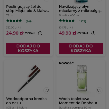
Peelingujący żel do
Nawilżający płyn
stóp Mięta bio & Malwa
micelarny z mikroalgą
bio
400 ml
75 ml
Butelka
400 ml
(349)
(1273)
332.00 zł / 1l
124.75 zł / 1l
24.90 zł
49.90 zł
33.90 zł
69.90 zł
DODAJ DO
DODAJ DO
KOSZYKA
KOSZYKA
NOWOŚĆ
Wodoodporna kredka
Woda toaletowa
do oczu
Moment de Bonheur
0.35 g
- 5 kolory
Butelka z pompką
50 ml