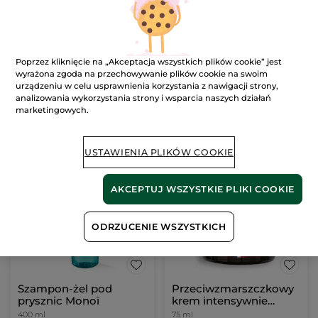
Krem intensywnie
Żel pod prysznic i do
nawilżający na dzień i
kąpieli Olejek arganowy
na noc 75 ml
& Płatki róż 400 ml
Słoik
75 ml
400 ml
Poprzez kliknięcie na „Akceptacja wszystkich plików cookie” jest
(645)
(776)
wyrażona zgoda na przechowywanie plików cookie na swoim
920.00 zł / 1l
87.25 zł / 1l
urządzeniu w celu usprawnienia korzystania z nawigacji strony,
69.00 zł
34.90 zł
99.00 zł
analizowania wykorzystania strony i wsparcia naszych działań
marketingowych.
DODAJ DO
DODAJ DO
KOSZYKA
KOSZYKA
USTAWIENIA PLIKÓW COOKIE
BESTSELLER
BESTSELLER
-29%
AKCEPTUJ WSZYSTKIE PLIKI COOKIE
ODRZUCENIE WSZYSTKICH
Szampon-żel pod
Przeciwzmarszczkowy
prysznic Monoï
krem intensywnie
regenerujący
400 ml
75 ml