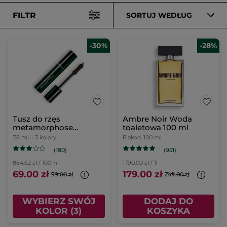
FILTR
SORTUJ WEDŁUG
-30%
-28%
Tusz do rzęs
Ambre Noir Woda
metamorphose
toaletowa 100 ml
intensywna objętość
7.8 ml
- 3 kolory
Flakon
100 ml
(180)
(951)
884.62 zł / 100ml
1790.00 zł / 1l
69.00 zł
179.00 zł
99.00 zł
249.00 zł
WYBIERZ SWÓJ
DODAJ DO
KOLOR (3)
KOSZYKA