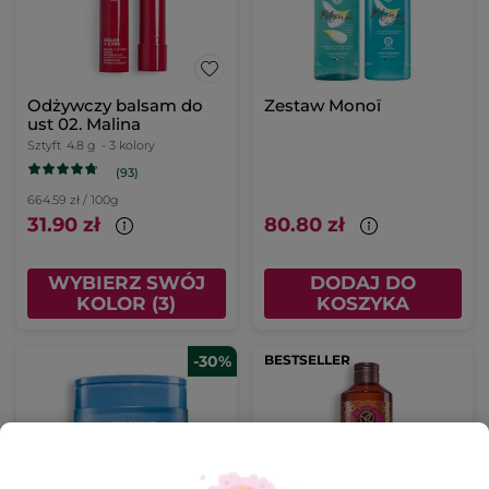
Odżywczy balsam do
Zestaw Monoï
ust 02. Malina
Sztyft
4.8 g
- 3 kolory
(93)
664.59 zł / 100g
31.90 zł
80.80 zł
WYBIERZ SWÓJ
DODAJ DO
KOLOR (3)
KOSZYKA
-30%
BESTSELLER