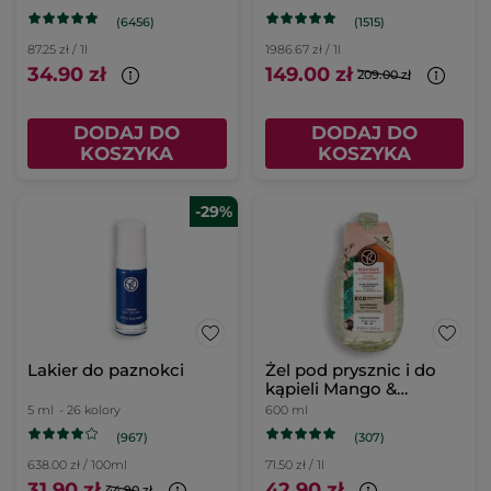
(6456)
(1515)
87.25 zł / 1l
1986.67 zł / 1l
34.90 zł
149.00 zł
209.00 zł
DODAJ DO
DODAJ DO
KOSZYKA
KOSZYKA
-29%
Lakier do paznokci
Żel pod prysznic i do
kąpieli Mango &
Kolendra uzupełniacz
5 ml
- 26 kolory
600 ml
(967)
(307)
638.00 zł / 100ml
71.50 zł / 1l
31.90 zł
42.90 zł
44.90 zł