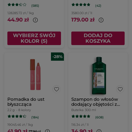
(585)
(42)
128285.72 zł / 1kg
3580.00 zł / 1l
44.90 zł
179.00 zł
WYBIERZ SWÓJ
DODAJ DO
KOLOR (5)
KOSZYKA
-28%
Pomadka do ust
Szampon do włosów
błyszcząca
dodający objętości z
peptydami z komosy
2.2 g
- 8 kolory
Butelka
300 ml
ryżowej 300 ml
(184)
(608)
19045.46 zł / 1kg
116.34 zł / 1l
41.90 zł
34.90 zł
57.90 zł