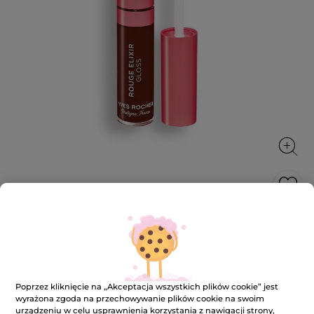
Błyszczyk do ust Rouge Elixir
Błyszczyk do ust – ultranapigmentowany i perfekcyjny
połysk za jednym pociągnięciem!
7 ml
Poprzez kliknięcie na „Akceptacja wszystkich plików cookie” jest
★★★★★
★★★★★
3.2
(122)
DODAJ RECENZJĘ
wyrażona zgoda na przechowywanie plików cookie na swoim
urządzeniu w celu usprawnienia korzystania z nawigacji strony,
3.2