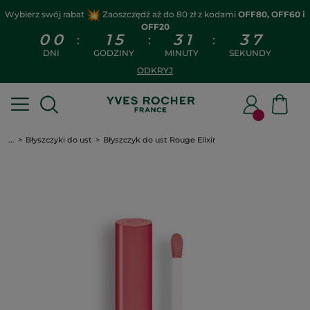
Wybierz swój rabat
Zaoszczędź aż do 80 zł z kodami
OFF80, OFF60 i
OFF20
0
0
1
5
3
1
3
7
:
:
:
DNI
GODZINY
MINUTY
SEKUNDY
ODKRYJ
...
Błyszczyki do ust
Błyszczyk do ust Rouge Elixir