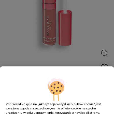
Błyszczyk do ust Rouge Elixir
Błyszczyk do ust – ultranapigmentowany i perfekcyjny
połysk za jednym pociągnięciem!
7 ml
Poprzez kliknięcie na „Akceptacja wszystkich plików cookie” jest
★★★★★
★★★★★
3.2
(122)
DODAJ RECENZJĘ
wyrażona zgoda na przechowywanie plików cookie na swoim
urządzeniu w celu usprawnienia korzystania z nawigacji strony,
3.2