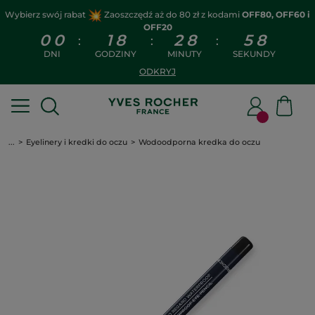
Wybierz swój rabat
Zaoszczędź aż do 80 zł z kodami
OFF80, OFF60 i
OFF20
0
0
1
8
2
8
5
7
:
:
:
DNI
GODZINY
MINUTY
SEKUNDY
ODKRYJ
...
Eyelinery i kredki do oczu
Wodoodporna kredka do oczu