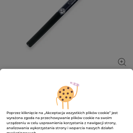
Wodoodporna kredka do oczu
Aby spojrzenie było intensywnie podkreślone
0.35 g
Poprzez kliknięcie na „Akceptacja wszystkich plików cookie” jest
wyrażona zgoda na przechowywanie plików cookie na swoim
★★★★★
★★★★★
3.3
(585)
DODAJ RECENZJĘ
urządzeniu w celu usprawnienia korzystania z nawigacji strony,
3.3
analizowania wykorzystania strony i wsparcia naszych działań
na