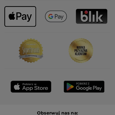
commune mesure. fade.
je vais essayer de trouver "mon" crayon
brun en magasin, pour en avoir d'avance
sinon, comme nombre de vos clientes,
j'irai voir ailleurs.
vous allez bien sûr répondre que vous
innovez, que vous voulez nous faire
découvrir d'autres produits...soit...mais
dans ce cas là ne remplacez pas un
produit qui plait (le marron, le gris
anthracite, et tous les autres des autres
gammes) ; mais essayez plutôt de voir si
le nouveau aura le succès escompté, en le
testant plutôt qu'en l'imposant
PRZETŁUMACZ ZA POMOCĄ GOOGLE
Polecam ten produkt
Nie
Wiadomość opublikowana przez yves-rocher.fr
Service Clients
·
4 lata temu
Odpowiedź od yves-rocher.fr:
Obserwuj nas na: