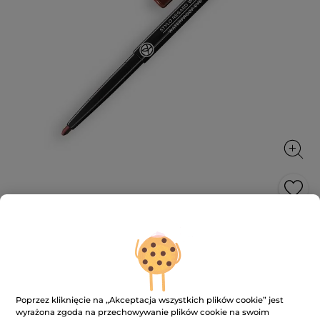
Wodoodporna kredka do oczu
Aby spojrzenie było intensywnie podkreślone
0.35 g
★★★★★
★★★★★
3.3
(585)
DODAJ RECENZJĘ
Poprzez kliknięcie na „Akceptacja wszystkich plików cookie” jest
3.3
wyrażona zgoda na przechowywanie plików cookie na swoim
na