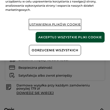
44.90 zł
urządzeniu w celu usprawnienia korzystania z nawigacji strony,
5
gwiazdek.
analizowania wykorzystania strony i wsparcia naszych działań
128285.72 zł / 1kg
Przeczytaj
marketingowych.
recenzje.
Wodoodporna
kredka
do
USTAWIENIA PLIKÓW COOKIE
oczu
03. Brun
AKCEPTUJ WSZYSTKIE PLIKI COOKIE
DODAJ DO KOSZYKA
ODRZUCENIE WSZYSTKICH
Dostawa między 10/08 a 11/08.
Bezpieczna płatność
Satysfakcja albo zwrot pieniędzy
Darmowa wysyłka przy każdym zamówieniu
powyżej 179 zł
DOWIEDZ SIĘ WIĘCEJ
Opis