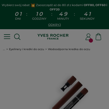
Wybierz swój rabat
Zaoszczędź aż do 80 zł z kodami
OFF80, OFF60 i
OFF20
0
1
1
0
4
9
4
0
:
:
:
DNI
GODZINY
MINUTY
SEKUNDY
ODKRYJ
...
Eyelinery i kredki do oczu
Wodoodporna kredka do oczu