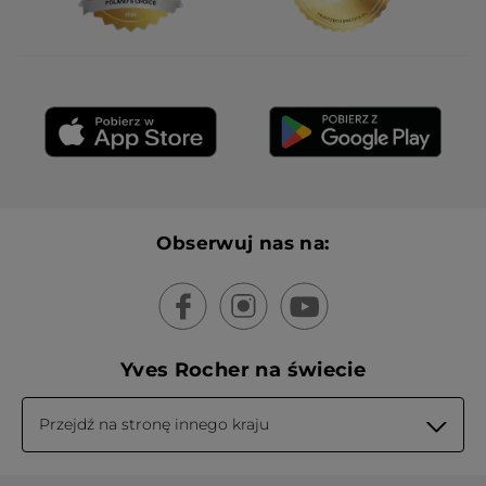
permettrait d'aider à choisir parmi les
nombreuses teintes
PRZETŁUMACZ ZA POMOCĄ GOOGLE
Otrzymałem(-am) bonus w zamian za
Nie
wystawienie tej recenzji.
Polecam ten produkt
Tak
Wiadomość opublikowana przez yves-rocher.fr
WCZYTAJ WIĘCEJ
Obserwuj nas na:
Yves Rocher na świecie
Przejdź na stronę innego kraju