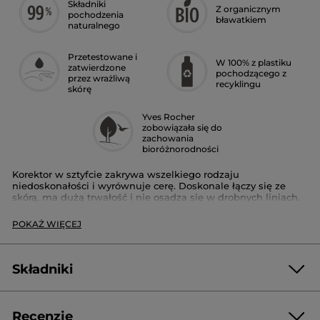
Składniki
Z organicznym
pochodzenia
bławatkiem
naturalnego
Przetestowane i
W 100% z plastiku
zatwierdzone
pochodzącego z
przez wrażliwą
recyklingu
skórę
Yves Rocher
zobowiązała się do
zachowania
bioróżnorodności
Korektor w sztyfcie zakrywa wszelkiego rodzaju
niedoskonałości i wyrównuje cerę. Doskonale łączy się ze
skórą, ma dużą trwałość i nie osadza się w drobnych liniach.
Wzbogacony chabrem z La Gacilly w Bretanii.
POKAŻ WIĘCEJ
Dostępny w 15 odcieniach.
Sposób użycia:
Aplikuj sztyft na cienie pod oczami lub
niedoskonałości, które chcesz zredukować, aby utrwalić
Składniki
teksturę. Następnie wklep opuszkami palców lub pędzlem,
aby stopić produkt ze skórą i uzyskać ultranaturalny efekt.
Może być stosowany samodzielnie lub z podkładem, aby
uzyskać optymalne krycie.
Recenzje