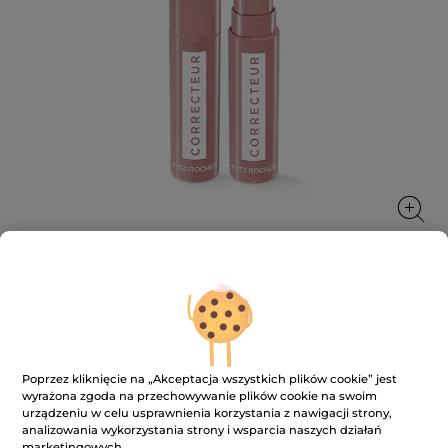
Korektor kryjący w sztyfcie
Koryguje i ujednolica przez cały dzień
1.4 g
Poprzez kliknięcie na „Akceptacja wszystkich plików cookie” jest
wyrażona zgoda na przechowywanie plików cookie na swoim
★★★★★
★★★★★
3.7
(114)
DODAJ RECENZJĘ
urządzeniu w celu usprawnienia korzystania z nawigacji strony,
3.7
analizowania wykorzystania strony i wsparcia naszych działań
na
marketingowych.