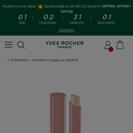
Wybierz swój rabat
Zaoszczędź aż do 80 zł z kodami
OFF80, OFF60 i
OFF20
0
1
0
2
3
1
0
1
:
:
:
DNI
GODZINY
MINUTY
SEKUNDY
ODKRYJ
...
Korektory
Korektor kryjący w sztyfcie