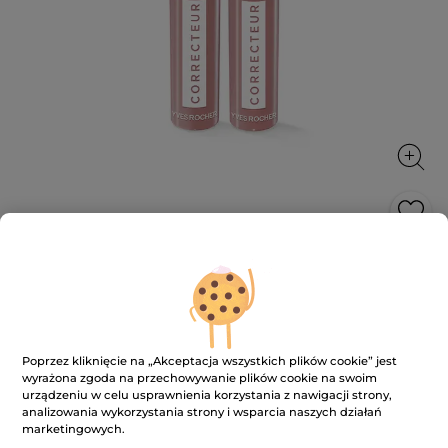
Korektor kryjący w sztyfcie
Koryguje i ujednolica przez cały dzień
1.4 g
★★★★★
★★★★★
3.7
(114)
DODAJ RECENZJĘ
Poprzez kliknięcie na „Akceptacja wszystkich plików cookie” jest
3.7
wyrażona zgoda na przechowywanie plików cookie na swoim
na
59.90 zł
urządzeniu w celu usprawnienia korzystania z nawigacji strony,
5
analizowania wykorzystania strony i wsparcia naszych działań
gwiazdek.
42785.72 zł / 1kg
marketingowych.
Przeczytaj
recenzje.