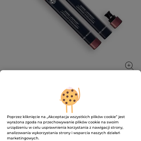
Ultratrwały cień do powiek w kredce
Zapewnia intensywnie kolorowy wygląd, gotowy na
Poprzez kliknięcie na „Akceptacja wszystkich plików cookie” jest
wszystko
wyrażona zgoda na przechowywanie plików cookie na swoim
1.4 g
urządzeniu w celu usprawnienia korzystania z nawigacji strony,
★★★★★
★★★★★
analizowania wykorzystania strony i wsparcia naszych działań
4.2
(510)
DODAJ RECENZJĘ
marketingowych.
4.2