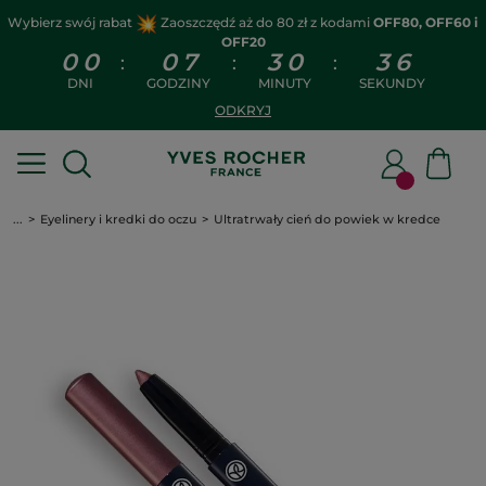
Wybierz swój rabat
Zaoszczędź aż do 80 zł z kodami
OFF80, OFF60 i
OFF20
0
0
0
7
3
0
3
6
:
:
:
DNI
GODZINY
MINUTY
SEKUNDY
ODKRYJ
...
Eyelinery i kredki do oczu
Ultratrwały cień do powiek w kredce