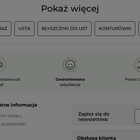
PRZETŁUMACZ ZA POMOCĄ GOOGLE
Pokaż więcej
Polecam ten produkt
Tak
Wiadomość opublikowana przez yves-rocher.fr
JAŻ
USTA
BŁYSZCZYKI DO UST
KONTURÓWKI
WCZYTAJ WI
ostawa od
Gwarantowana
Prawo 
zł
satysfakcja
atne informacje
Zapisz się do
min sklepu
newslettera:
a prywatności
Obsługa klienta