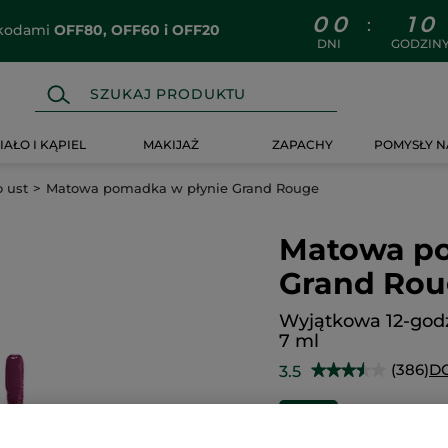
0
0
1
0
:
z kodami
OFF80, OFF60 i OFF20
DNI
GODZIN
IAŁO I KĄPIEL
MAKIJAŻ
ZAPACHY
POMYSŁY N
o ust
Matowa pomadka w płynie Grand Rouge
Matowa po
Grand Ro
Wyjątkowa 12-god
7 ml
(386)
D
3.5
★★★★★
★★★★★
3.5
na
55.90 zł
7
-29%
5
gwiazdek.
7985.72 zł / 1l
Przeczytaj