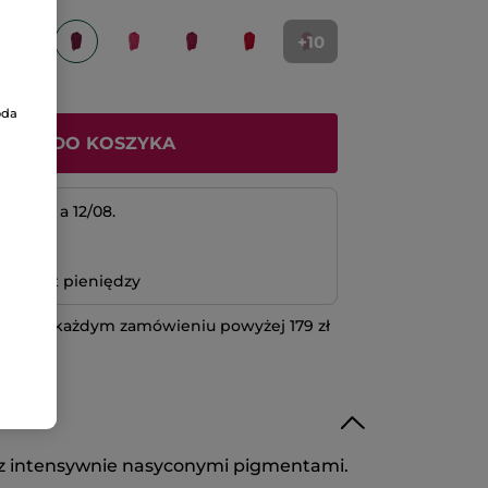
+10
oda
ODAJ DO KOSZYKA
 11/08 a 12/08.
atność
bo zwrot pieniędzy
 przy każdym zamówieniu powyżej 179 zł
IĘCEJ
 z intensywnie nasyconymi pigmentami.