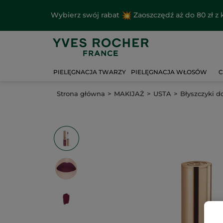
Wybierz swój rabat
Zaoszczędź aż do 80 zł 
PIELĘGNACJA TWARZY
PIELĘGNACJA WŁOSÓW
C
Strona główna
MAKIJAŻ
USTA
Błyszczyki d