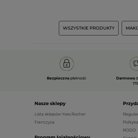
WSZYSTKIE PRODUKTY
MAKI
Bezpieczna
płatność
Darmowa
d
179
Nasze sklepy
Przyd
Lista sklepów Yves Rocher
Regula
Franczyza
Polityk
RODO
Program lojalnościowy