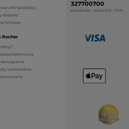
327700700
 warunki sprzedaży
poniedziałek - sobota 8:00 - 20:00
y dostawy
ki firmowe
s Rocher
steśmy?
wiedza botaniczna
zobowiązania
katy i partnerstwa
tsze pytania