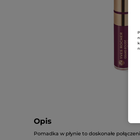
P
n
k
n
Opis
Pomadka w płynie to doskonałe połączen