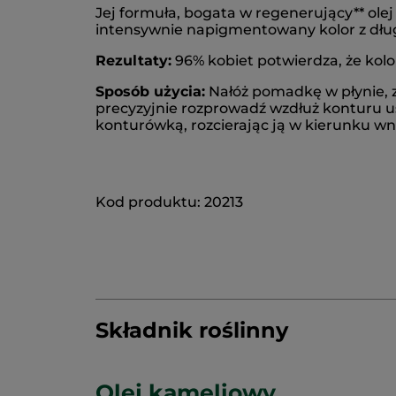
Jej formuła, bogata w regenerujący** ole
intensywnie napigmentowany kolor z dług
Rezultaty:
96% kobiet potwierdza, że kolor
Sposób użycia:
Nałóż pomadkę w płynie, z
precyzyjnie rozprowadź wzdłuż konturu u
konturówką, rozcierając ją w kierunku wn
Kod produktu: 20213
Składnik roślinny
Olej kameliowy