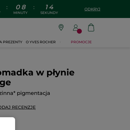
0
8
1
3
:
:
ODKRYJ
Y
MINUTY
SEKUNDY
A PREZENTY
O YVES ROCHER
PROMOCJE
madka w płynie
uge
zinna* pigmentacja
ODAJ RECENZJĘ
9.00 zł