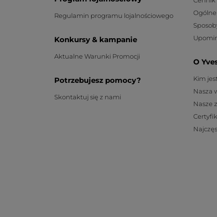
Cennik
Ogólne
Regulamin programu lojalnościowego
Sposob
Upomin
Konkursy & kampanie
Aktualne Warunki Promocji
O Yve
Kim je
Potrzebujesz pomocy?
Nasza 
Skontaktuj się z nami
Nasze 
Certyfi
Najczęs