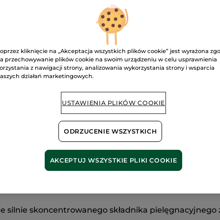
recenzje.
Matowa
pomadka
w
płynie
Grand
106. Pourpre
Rouge
oprzez kliknięcie na „Akceptacja wszystkich plików cookie” jest wyrażona zg
a przechowywanie plików cookie na swoim urządzeniu w celu usprawnienia
D
orzystania z nawigacji strony, analizowania wykorzystania strony i wsparcia
aszych działań marketingowych.
Dostawa między
USTAWIENIA PLIKÓW COOKIE
Bezpieczna pł
Satysfakcja al
ODRZUCENIE WSZYSTKICH
Darmowa wysyłka
DOWIEDZ SIĘ W
AKCEPTUJ WSZYSTKIE PLIKI COOKIE
ie silnie skoncentrowanego składnika pielęgnacyjnego