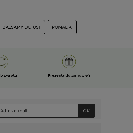
Polecam ten produkt
Tak
Wiadomość opublikowana przez yves-rocher.fr
BALSAMY DO UST
POMADKI
ĘCEJ
do
zwrotu
Prezenty
do zamówień
OK