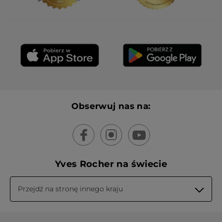
finir par ne plus savoir quoi vous acheter
…
PRZETŁUMACZ ZA POMOCĄ GOOGLE
Wiadomość opublikowana przez yves-rocher.fr
Service Clients
·
4 lata temu
Odpowiedź od yves-rocher.fr:
Bonjour,
Nous sommes navrés d'apprendre
Obserwuj nas na:
que la nouvelle formulation et les
nouvelles teintes du Rouge Elixir
Contour Lèvres ne vous conviennent
pas.
Nous prenons pleinement en
Yves Rocher na świecie
considération vos remarques et les
faisons suivre au service concerné.
A bientôt !
Przejdź na stronę innego kraju
Monika
·
10 miesięcy temu