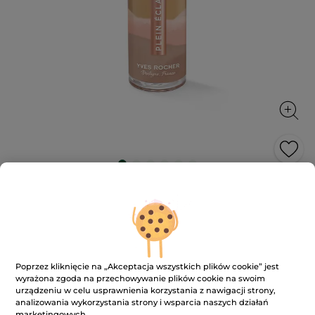
Podkład rozświetlająco-detoksykujący
10H
Wydobywa blask i chroni przed zanieczyszczeniami**
30 ml
★★★★★
★★★★★
3.5
Poprzez kliknięcie na „Akceptacja wszystkich plików cookie” jest
(156)
DODAJ RECENZJĘ
wyrażona zgoda na przechowywanie plików cookie na swoim
3.5
urządzeniu w celu usprawnienia korzystania z nawigacji strony,
na
59.50 zł
119.00 zł
-50%
5
analizowania wykorzystania strony i wsparcia naszych działań
gwiazdek.
1983.34 zł / 1l
marketingowych.