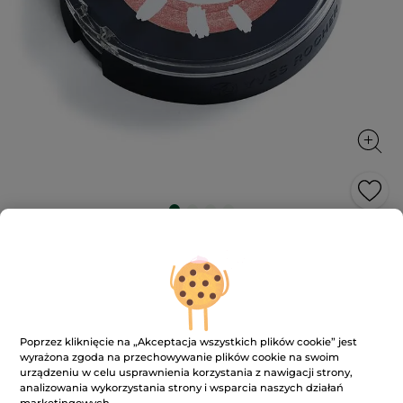
Cień do powiek
Rozjaśnij i podkreśl oczy
2 g
★★★★★
★★★★★
3.6
(275)
DODAJ RECENZJĘ
3.6
Poprzez kliknięcie na „Akceptacja wszystkich plików cookie” jest
na
44.90 zł
wyrażona zgoda na przechowywanie plików cookie na swoim
5
urządzeniu w celu usprawnienia korzystania z nawigacji strony,
gwiazdek.
22450.00 zł / 1kg
Przeczytaj
analizowania wykorzystania strony i wsparcia naszych działań
recenzje.
marketingowych.