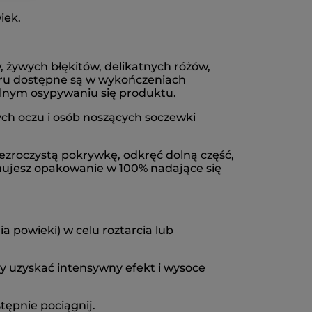
iek.
 żywych błękitów, delikatnych różów,
oloru dostępne są w wykończeniach
alnym osypywaniu się produktu.
ch oczu i osób noszących soczewki
ezroczystą pokrywkę, odkręć dolną część,
mujesz opakowanie w 100% nadające się
 powieki) w celu roztarcia lub
by uzyskać intensywny efekt i wysoce
tępnie pociągnij.