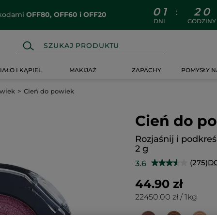
0
1
2
0
:
z kodami
OFF80, OFF60 i OFF20
DNI
GODZINY
IAŁO I KĄPIEL
MAKIJAŻ
ZAPACHY
POMYSŁY N
owiek
Cień do powiek
Cień do p
Rozjaśnij i podkreś
2 g
(275)
D
3.6
★★★★★
★★★★★
3.6
na
44.90 zł
5
gwiazdek.
22450.00 zł / 1kg
Przeczytaj
recenzje.
Cień
do