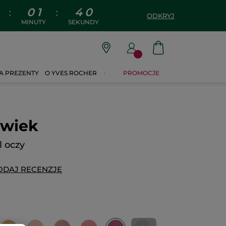
0
1
3
9
:
:
ODKRYJ
MINUTY
SEKUNDY
A PREZENTY
O YVES ROCHER
PROMOCJE
owiek
l oczy
ODAJ RECENZJĘ