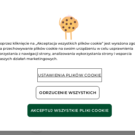
powiek
14. Fuchsia Evasion
D
oprzez kliknięcie na „Akceptacja wszystkich plików cookie” jest wyrażona zg
Dostawa między
a przechowywanie plików cookie na swoim urządzeniu w celu usprawnienia
orzystania z nawigacji strony, analizowania wykorzystania strony i wsparcia
Bezpieczna pł
aszych działań marketingowych.
Satysfakcja al
USTAWIENIA PLIKÓW COOKIE
Darmowa wysyłka
DOWIEDZ SIĘ W
ODRZUCENIE WSZYSTKICH
AKCEPTUJ WSZYSTKIE PLIKI COOKIE
Z organicznym
bławatkiem