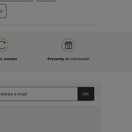
pommettes, mais pour moi c'est
secondaire.
U
Toujours super satisfaite de cette
enseigne autant côté service client,
produits, promos et services et ce depuis
34 ans.
Merci à Yves ROCHER et toute son
équipe.
PRZETŁUMACZ ZA POMOCĄ GOOGLE
Otrzymałem(-am) bonus w zamian za
do
zwrotu
Prezenty
do zamówień
Nie
wystawienie tej recenzji.
Polecam ten produkt
Tak
Wiadomość opublikowana przez yves-rocher.fr
OK
ĘCEJ