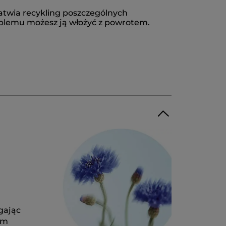
łatwia recykling poszczególnych
roblemu możesz ją włożyć z powrotem.
gając
ym