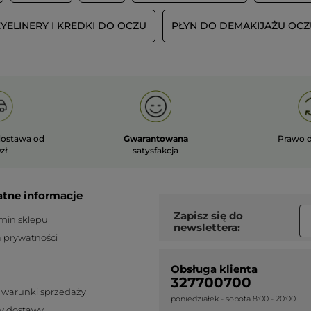
que la couleur et juste magnifique.
Faudrai revoir la tenue du fard a
YELINERY I KREDKI DO OCZU
PŁYN DO DEMAKIJAŻU OCZ
paupières car trop cher le fard a
paupières pour la mauvaise qualité de la
tenue donc heureusement que je les eux
en promotion.
PRZETŁUMACZ ZA POMOCĄ GOOGLE
Wiadomość opublikowana przez yves-rocher.fr
ostawa od
Gwarantowana
Prawo 
zł
satysfakcja
atne informacje
Zapisz się do
min sklepu
newslettera:
WCZYTAJ WI
a prywatności
Obsługa klienta
327700700
 warunki sprzedaży
poniedziałek - sobota 8:00 - 20:00
y dostawy