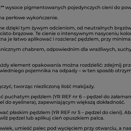
* wysoce pigmentowanych pojedynczych cieni do pow
ma perłowe wykończenie.
e dzięki tym żywym odcieniom, od neutralnych brązów,
 złocisto-brązowe. Te cienie o intensywnym nasyceniu k
na je łatwo aplikować i rozcierać pędzlem, przy minim
anicznym chabrem, odpowiednim dla wrażliwych, suchy
żdy element opakowania można rozdzielić: zdejmij prz
owiedniego pojemnika na odpady – w ten sposób otrzy
zyć, tworząc niezliczoną ilość makijaży.
 puchatym pędzlem (YR REF nr 6 – pędzel do załamania
el do eyelinera), zapewniającym większą dokładność.
wać płaskim pędzlem (YR REF nr 5 – pędzel do cieni). A
lż pędzel lub aplikuj cień opuszkiem palca.
wiek, umieść palec pod wycięciem przy otwarciu, a nas