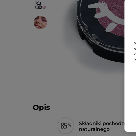
P
n
k
n
Opis
Składniki pochodzenia
naturalnego