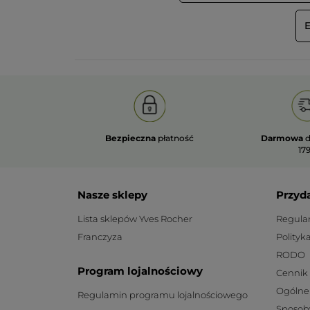
E
Bezpieczna
płatność
Darmowa
d
179
Nasze sklepy
Przyd
Lista sklepów Yves Rocher
Regula
Franczyza
Polityk
RODO
Program lojalnościowy
Cennik
Ogólne
Regulamin programu lojalnościowego
Sposob