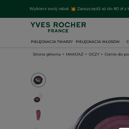
Wybierz swój rabat
Zaoszczędź aż do 80 zł 
PIELĘGNACJA TWARZY
PIELĘGNACJA WŁOSÓW
C
Strona główna
MAKIJAŻ
OCZY
Cienie do p