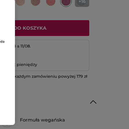
+16
ODAJ DO KOSZYKA
oda
 10/08 a 11/08.
atność
bo zwrot pieniędzy
 przy każdym zamówieniu powyżej 179 zł
IĘCEJ
Formuła wegańska