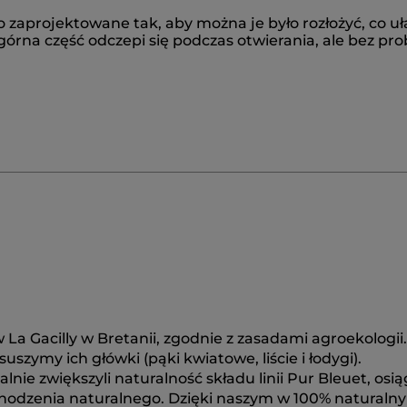
 zaprojektowane tak, aby można je było rozłożyć, co u
górna część odczepi się podczas otwierania, ale bez p
La Gacilly w Bretanii, zgodnie z zasadami agroekologii.
szymy ich główki (pąki kwiatowe, liście i łodygi).
ie zwiększyli naturalność składu linii Pur Bleuet, osią
hodzenia naturalnego. Dzięki naszym w 100% naturaln