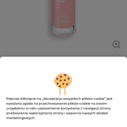
Lakier do paznokci
Piękna i zaangażowana aż po same końcówki
paznokci!
5 ml
Poprzez kliknięcie na „Akceptacja wszystkich plików cookie” jest
wyrażona zgoda na przechowywanie plików cookie na swoim
★★★★★
★★★★★
3.7
(967)
DODAJ RECENZJĘ
urządzeniu w celu usprawnienia korzystania z nawigacji strony,
3.7
analizowania wykorzystania strony i wsparcia naszych działań
na
31.90 zł
44.90 zł
-29%
marketingowych.
5
gwiazdek.
638.00 zł / 100ml
Przeczytaj