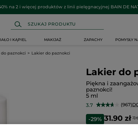
 swój rabat
Zaoszczędź aż do 80 zł z kodami
OFF80, OFF60
IAŁO I KĄPIEL
MAKIJAŻ
ZAPACHY
POMYSŁY N
 do paznokci
Lakier do paznokci
Lakier do 
Piękna i zaangaż
paznokci!
5 ml
(967)
D
3.7
★★★★★
★★★★★
3.7
na
31.90 zł
44
-29%
5
gwiazdek.
638.00 zł / 10
Przeczytaj
recenzje.
Lakier