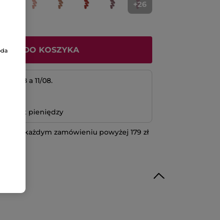
+26
ODAJ DO KOSZYKA
oda
 10/08 a 11/08.
atność
bo zwrot pieniędzy
 przy każdym zamówieniu powyżej 179 zł
IĘCEJ