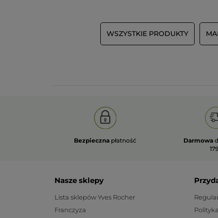
WSZYSTKIE PRODUKTY
MA
Bezpieczna
płatność
Darmowa
d
179
Nasze sklepy
Przyd
Lista sklepów Yves Rocher
Regula
Franczyza
Polityk