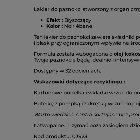
Lakier do paznokci stworzony z organiczny
Efekt :
Błyszczący
Kolor :
Noir ébène
Ten lakier do paznokci zawiera składniki
i blask przy ograniczonym wpływie na śro
Formuła została wzbogacona o
olej koko
Twoje paznokcie będą idealnie i intensywni
Dostępny w 32 odcieniach.
Wskazówki dotyczące recyklingu :
Kartonowe pudełka i wkładki wrzuć do p
Butelkę z pompką i zakrętką wrzuć do poj
Warto wiedzieć: centra sortujące bez pr
Łatwopalne. Trzymać poza zasięgiem dziec
Kod produktu: 03923