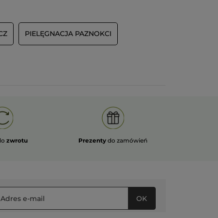
mais en plus le vernis tache l’ongle.
Total on croit que vos ongles sont
sales et que vous ne savez pas sortir
CZ
PIELĘGNACJA PAZNOKCI
un vernis !! Ce n’est pas la première
fois que des produits sont remplacés
et à chaque fois les nouveaux sont
médiocres. Il serait préférable
d’arrêter d’innover pour du moins
bon !!
Recommercialisez les vernis effets
gel qui étaient très bien pour la
tenue et ne tachaient pas les ongles !
PRZETŁUMACZ ZA POMOCĄ GOOGLE
do
zwrotu
Prezenty
do zamówień
Wiadomość opublikowana przez yves-rocher.fr
Service Client
·
6 lat temu
Odpowiedź od yves-rocher.fr:
Bonjour,
OK
Nous sommes navrés que vous soyez
déçue !