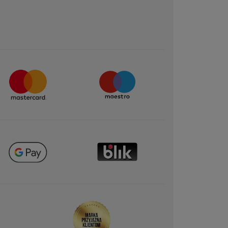
Avant votre vernis de couleur, il est
important d'appliquer la Base SOS
Résiste (réf.21702) qui fortifie et
protège les ongles.
A bientôt !
ĘCEJ