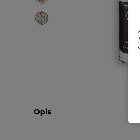
P
n
k
n
Opis