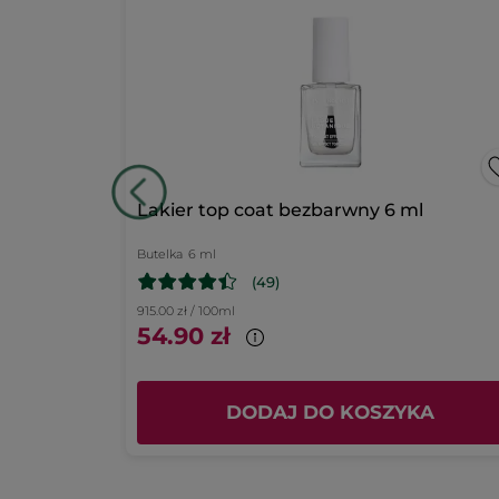
Lakier
gwiazdki
5
★
do
465
okno
* Składniki pochodzenia naturalnego
paznokci
gwiazdki
4
★
165
* Składniki syntetyczne
dialogowe.
gwiazdki
3
★
9
W
92
gwiazdki
2
★
9
W
90
gwiazdki
1
★
1
W
155
Podsumowanie ocen
a Bourbon
Lakier top coat bezbarwny 6 ml
Butelka
6 ml
(49)
915.00 zł / 100ml
54.90 zł
KA
DODAJ DO KOSZYKA