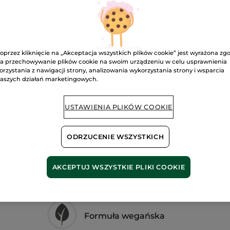
do
paznokci
Noir ébène
D
oprzez kliknięcie na „Akceptacja wszystkich plików cookie” jest wyrażona zg
a przechowywanie plików cookie na swoim urządzeniu w celu usprawnienia
orzystania z nawigacji strony, analizowania wykorzystania strony i wsparcia
aszych działań marketingowych.
Dostawa między
Bezpieczna pł
USTAWIENIA PLIKÓW COOKIE
Satysfakcja al
ODRZUCENIE WSZYSTKICH
Darmowa wysyłka
DOWIEDZ SIĘ W
AKCEPTUJ WSZYSTKIE PLIKI COOKIE
Formuła wegańska