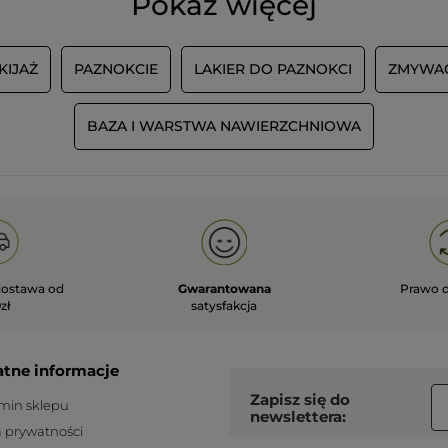
Pokaż więcej
fait !!
Voilà pourquoi je parle d’effets
secondaires pas connus avec ces
KIJAŻ
PAZNOKCIE
LAKIER DO PAZNOKCI
ZMYWA
vernis So Green!
C’est la première fois que je constate
cela avec un vernis!! Il faudrait revoir
BAZA I WARSTWA NAWIERZCHNIOWA
votre formule des vernis So Green! Je
n’ai pas eu ce problème avec les
anciens vernis.
Je précise par ailleurs que j’applique
toujours une base de vernis avant, le
vernis couleur et c’est la vôtre
d’ailleurs: base SOS Résiste.
PRZETŁUMACZ ZA POMOCĄ GOOGLE
ostawa od
Gwarantowana
Prawo 
zł
satysfakcja
Wiadomość opublikowana przez yves-rocher.fr
atne informacje
Service Clients
·
5 lat temu
Odpowiedź od yves-rocher.fr:
Zapisz się do
min sklepu
newslettera:
Bonjour,
a prywatności
Nous sommes navrés de cet effet