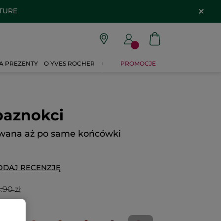
 i OFF20
A PREZENTY
O YVES ROCHER
PROMOCJE
paznokci
owana aż po same końcówki
ODAJ RECENZJĘ
.90 zł
0ml