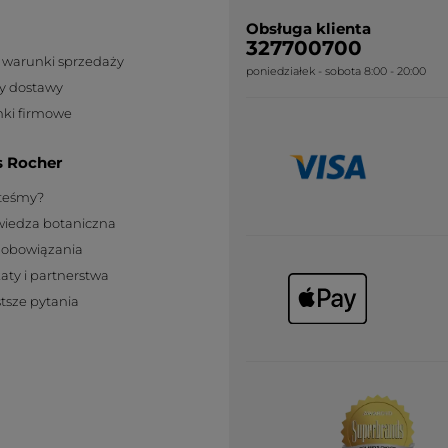
indésirable et prenons pleinement en
Obsługa klienta
considération vos remarques.
327700700
Soucieux de la satisfaction et du
 warunki sprzedaży
poniedziałek - sobota 8:00 - 20:00
bien-être de nos clientes, nous allons
y dostawy
vous contacter personnellement.
ki firmowe
A bientôt
s Rocher
WCZYTAJ WI
steśmy?
wiedza botaniczna
zobowiązania
katy i partnerstwa
tsze pytania