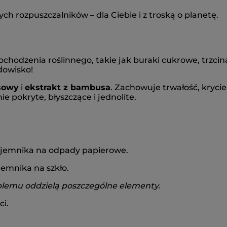
ch rozpuszczalników – dla Ciebie i z troską o planetę.
 pochodzenia roślinnego, takie jak buraki cukrowe, trz
dowisko!
sowy
i
ekstrakt z bambusa
. Zachowuje trwałość, krycie
e pokryte, błyszczące i jednolite.
ojemnika na odpady papierowe.
emnika na szkło.
oblemu oddzielą poszczególne elementy.
i.