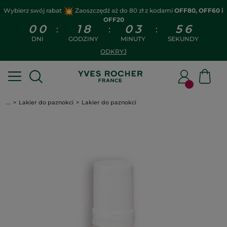
Wybierz swój rabat
Zaoszczędź aż do 80 zł z kodami
OFF80, OFF60 i
OFF20
0
0
1
8
0
3
5
6
:
:
:
DNI
GODZINY
MINUTY
SEKUNDY
ODKRYJ
...
Lakier do paznokci
Lakier do paznokci