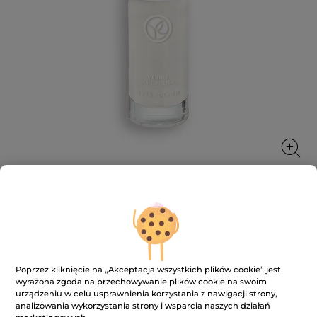
Lakier do paznokci
Piękna i zaangażowana aż po same końcówki
paznokci!
Poprzez kliknięcie na „Akceptacja wszystkich plików cookie” jest
5 ml
wyrażona zgoda na przechowywanie plików cookie na swoim
urządzeniu w celu usprawnienia korzystania z nawigacji strony,
★★★★★
★★★★★
3.7
(967)
DODAJ RECENZJĘ
analizowania wykorzystania strony i wsparcia naszych działań
3.7