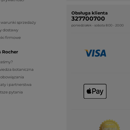
Nous sommes navrés de cet effet
indésirable et prenons pleinement en
Obsługa klienta
considération vos remarques.
327700700
Soucieux de la satisfaction et du
 warunki sprzedaży
poniedziałek - sobota 8:00 - 20:00
bien-être de nos clientes, nous allons
y dostawy
vous contacter personnellement.
ki firmowe
A bientôt
s Rocher
WCZYTAJ WI
steśmy?
wiedza botaniczna
zobowiązania
katy i partnerstwa
tsze pytania