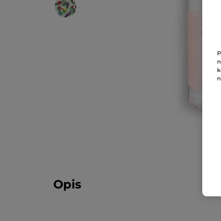
P
n
k
n
Opis