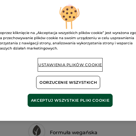
Lakier
do
paznokci
Rose perle
oprzez kliknięcie na „Akceptacja wszystkich plików cookie” jest wyrażona zg
D
a przechowywanie plików cookie na swoim urządzeniu w celu usprawnienia
orzystania z nawigacji strony, analizowania wykorzystania strony i wsparcia
aszych działań marketingowych.
Dostawa między
Bezpieczna pł
USTAWIENIA PLIKÓW COOKIE
Satysfakcja al
ODRZUCENIE WSZYSTKICH
Darmowa wysyłka
DOWIEDZ SIĘ W
AKCEPTUJ WSZYSTKIE PLIKI COOKIE
Formuła wegańska