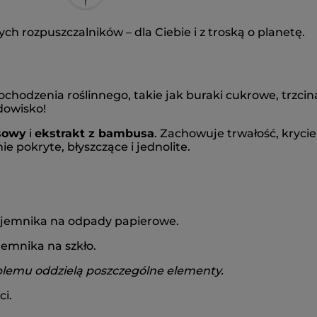
ch rozpuszczalników – dla Ciebie i z troską o planetę.
 pochodzenia roślinnego, takie jak buraki cukrowe, trz
dowisko!
sowy
i
ekstrakt z bambusa
. Zachowuje trwałość, krycie
e pokryte, błyszczące i jednolite.
ojemnika na odpady papierowe.
emnika na szkło.
oblemu oddzielą poszczególne elementy.
i.