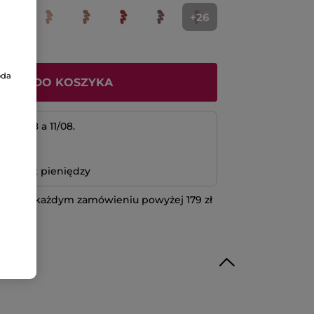
+26
oda
ODAJ DO KOSZYKA
 10/08 a 11/08.
atność
bo zwrot pieniędzy
 przy każdym zamówieniu powyżej 179 zł
IĘCEJ