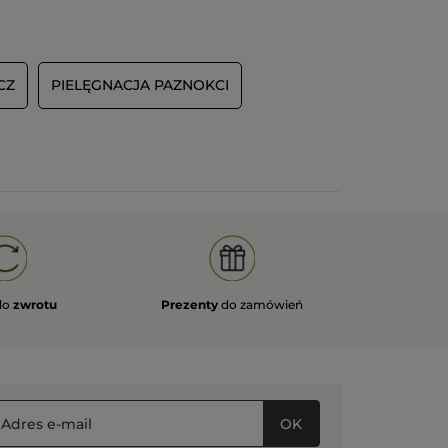
seulement la tenue est inexistante,
mais en plus le vernis tache l’ongle.
Total on croit que vos ongles sont
sales et que vous ne savez pas sortir
CZ
PIELĘGNACJA PAZNOKCI
un vernis !! Ce n’est pas la première
fois que des produits sont remplacés
et à chaque fois les nouveaux sont
médiocres. Il serait préférable
d’arrêter d’innover pour du moins
bon !!
Recommercialisez les vernis effets
gel qui étaient très bien pour la
tenue et ne tachaient pas les ongles !
PRZETŁUMACZ ZA POMOCĄ GOOGLE
do
zwrotu
Prezenty
do zamówień
Wiadomość opublikowana przez yves-rocher.fr
Service Client
·
6 lat temu
Odpowiedź od yves-rocher.fr:
Bonjour,
OK
Nous sommes navrés que vous soyez