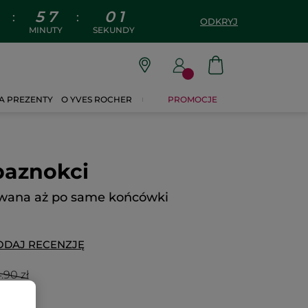
5
7
0
0
:
:
ODKRYJ
MINUTY
SEKUNDY
A PREZENTY
O YVES ROCHER
PROMOCJE
paznokci
owana aż po same końcówki
ODAJ RECENZJĘ
.90 zł