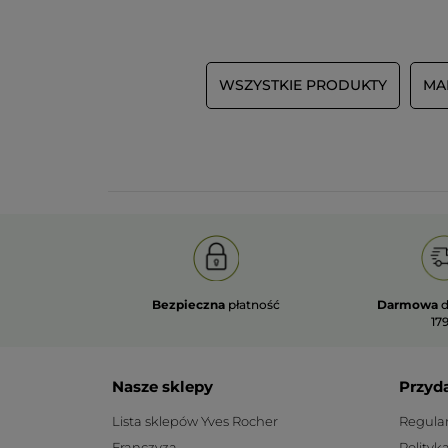
WSZYSTKIE PRODUKTY
MA
Bezpieczna
płatność
Darmowa
d
179
Nasze sklepy
Przyd
Lista sklepów Yves Rocher
Regula
Franczyza
Polityk