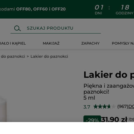
0
1
1
8
:
z kodami
OFF80, OFF60 i OFF20
DNI
GODZINY
IAŁO I KĄPIEL
MAKIJAŻ
ZAPACHY
POMYSŁY N
 do paznokci
Lakier do paznokci
Lakier do 
Piękna i zaangaż
paznokci!
5 ml
(967)
D
3.7
★★★★★
★★★★★
3.7
na
31.90 zł
44
-29%
5
gwiazdek.
6380.00 zł / 1l
Przeczytaj
recenzje.