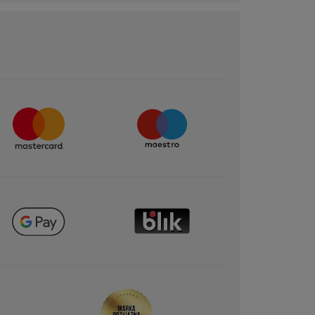
déçue !
Avant votre vernis de couleur, il est
important d'appliquer la Base SOS
Résiste (réf.21702) qui fortifie et
protège les ongles.
A bientôt !
ĘCEJ