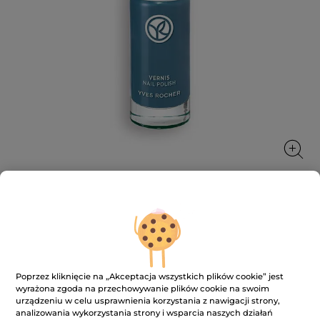
Lakier do paznokci
Piękna i zaangażowana aż po same końcówki
paznokci!
Poprzez kliknięcie na „Akceptacja wszystkich plików cookie” jest
5 ml
wyrażona zgoda na przechowywanie plików cookie na swoim
urządzeniu w celu usprawnienia korzystania z nawigacji strony,
★★★★★
★★★★★
3.7
(967)
DODAJ RECENZJĘ
analizowania wykorzystania strony i wsparcia naszych działań
3.7