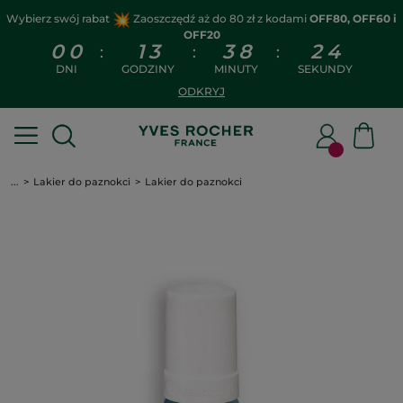
Wybierz swój rabat
Zaoszczędź aż do 80 zł z kodami
OFF80, OFF60 i
OFF20
0
0
1
3
3
8
2
3
:
:
:
DNI
GODZINY
MINUTY
SEKUNDY
ODKRYJ
...
Lakier do paznokci
Lakier do paznokci