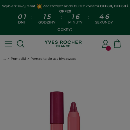
Wybierz swój rabat
Zaoszczędź aż do 80 zł z kodami
OFF80, OFF60 i
OFF20
0
1
1
5
1
6
4
6
:
:
:
DNI
GODZINY
MINUTY
SEKUNDY
ODKRYJ
...
Pomadki
Pomadka do ust błyszcząca