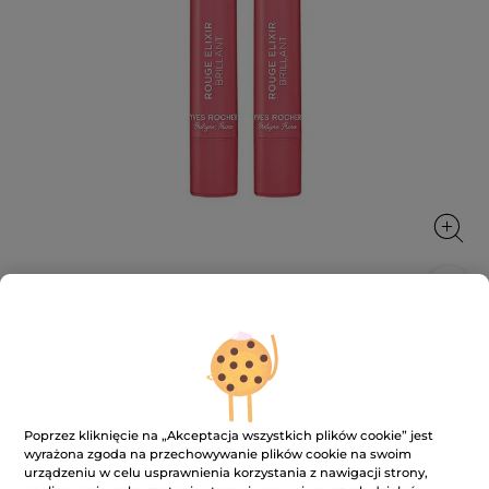
Pomadka do ust błyszcząca
Codzienna pielęgnacja, która odżywia usta, nadając
im jednocześnie blask i kolor.
2.2 g
Poprzez kliknięcie na „Akceptacja wszystkich plików cookie” jest
wyrażona zgoda na przechowywanie plików cookie na swoim
★★★★★
★★★★★
4.1
(184)
DODAJ RECENZJĘ
urządzeniu w celu usprawnienia korzystania z nawigacji strony,
4.1