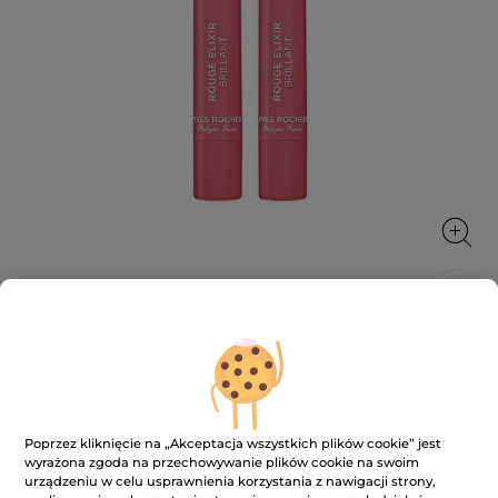
Pomadka do ust błyszcząca
Codzienna pielęgnacja, która odżywia usta, nadając
im jednocześnie blask i kolor.
2.2 g
Poprzez kliknięcie na „Akceptacja wszystkich plików cookie” jest
wyrażona zgoda na przechowywanie plików cookie na swoim
★★★★★
★★★★★
4.1
(184)
DODAJ RECENZJĘ
urządzeniu w celu usprawnienia korzystania z nawigacji strony,
4.1