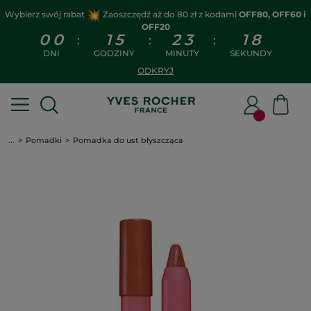
Wybierz swój rabat
Zaoszczędź aż do 80 zł z kodami
OFF80, OFF60 i
OFF20
0
0
1
5
2
3
1
7
:
:
:
DNI
GODZINY
MINUTY
SEKUNDY
ODKRYJ
...
Pomadki
Pomadka do ust błyszcząca