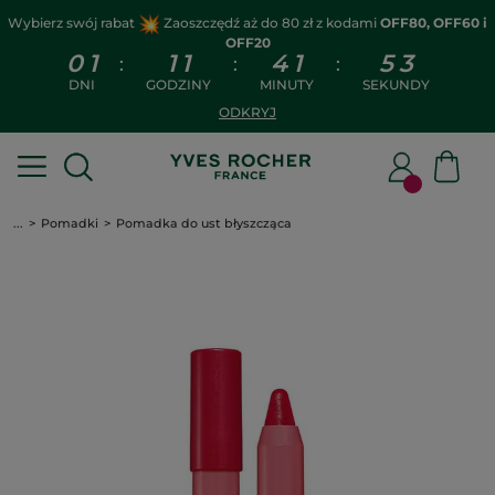
Wybierz swój rabat
Zaoszczędź aż do 80 zł z kodami
OFF80, OFF60 i
OFF20
0
1
1
1
4
1
5
3
:
:
:
DNI
GODZINY
MINUTY
SEKUNDY
ODKRYJ
...
Pomadki
Pomadka do ust błyszcząca