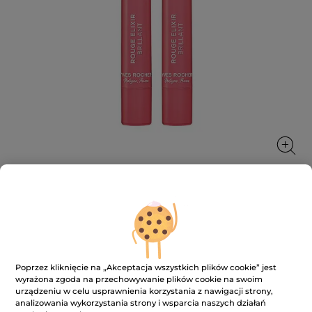
Pomadka do ust błyszcząca
Codzienna pielęgnacja, która odżywia usta, nadając
im jednocześnie blask i kolor.
Poprzez kliknięcie na „Akceptacja wszystkich plików cookie” jest
2.2 g
wyrażona zgoda na przechowywanie plików cookie na swoim
urządzeniu w celu usprawnienia korzystania z nawigacji strony,
★★★★★
★★★★★
4.1
(184)
DODAJ RECENZJĘ
analizowania wykorzystania strony i wsparcia naszych działań
4.1