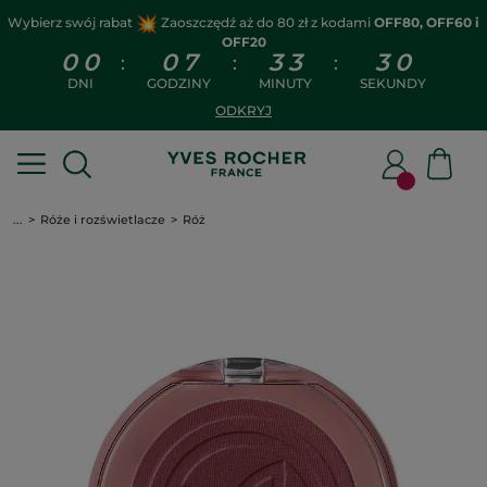
Wybierz swój rabat
Zaoszczędź aż do 80 zł z kodami
OFF80, OFF60 i
OFF20
0
0
0
7
3
3
3
0
:
:
:
DNI
GODZINY
MINUTY
SEKUNDY
ODKRYJ
...
Róże i rozświetlacze
Róż