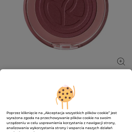
Róż
Nadaje naturalny, stopniowalny rumieniec i zdrowy
wygląd cery
Poprzez kliknięcie na „Akceptacja wszystkich plików cookie” jest
3.2 g
wyrażona zgoda na przechowywanie plików cookie na swoim
urządzeniu w celu usprawnienia korzystania z nawigacji strony,
★★★★★
★★★★★
4.1
(131)
DODAJ RECENZJĘ
analizowania wykorzystania strony i wsparcia naszych działań
4.1