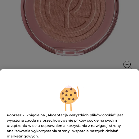
Róż
Nadaje naturalny, stopniowalny rumieniec i zdrowy
Poprzez kliknięcie na „Akceptacja wszystkich plików cookie” jest
wygląd cery
wyrażona zgoda na przechowywanie plików cookie na swoim
3.2 g
urządzeniu w celu usprawnienia korzystania z nawigacji strony,
★★★★★
★★★★★
analizowania wykorzystania strony i wsparcia naszych działań
4.1
(131)
DODAJ RECENZJĘ
marketingowych.
4.1