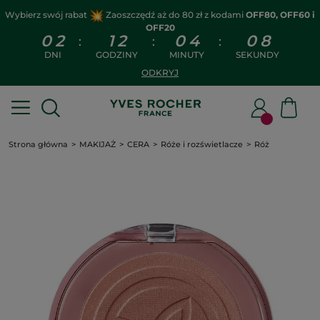
Wybierz swój rabat
Zaoszczędź aż do 80 zł z kodami
OFF80, OFF60 i
OFF20
0
2
1
2
0
4
0
8
:
:
:
DNI
GODZINY
MINUTY
SEKUNDY
ODKRYJ
Strona główna
MAKIJAŻ
CERA
Róże i rozświetlacze
Róż