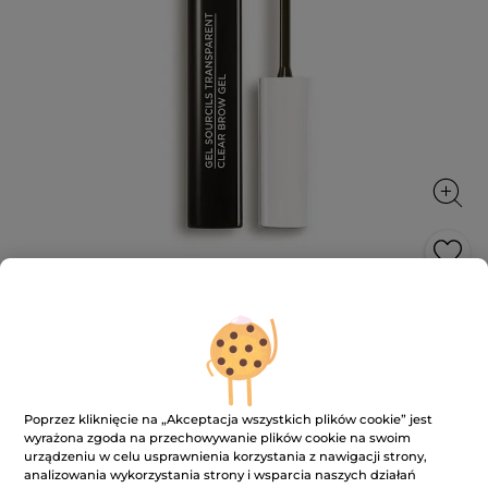
Transparentny żel do brwi
Rezultaty 4 w 1: uniesienie, koloryzacja, ujarzmienie i
utrzymanie brwi przez 48 godzin
4 ml
Poprzez kliknięcie na „Akceptacja wszystkich plików cookie” jest
★★★★★
★★★★★
2.7
(49)
DODAJ RECENZJĘ
wyrażona zgoda na przechowywanie plików cookie na swoim
2.7
urządzeniu w celu usprawnienia korzystania z nawigacji strony,
na
45.90 zł
65.00 zł
-29%
analizowania wykorzystania strony i wsparcia naszych działań
5