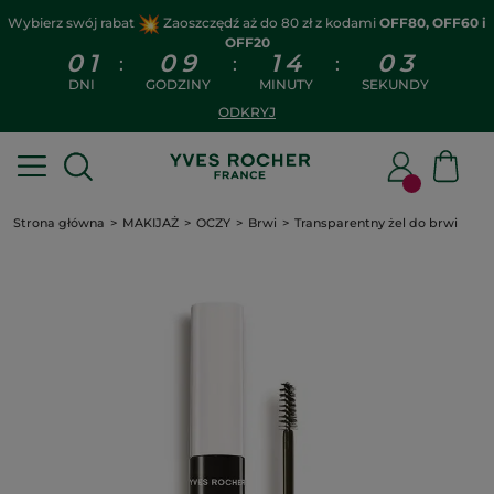
Wybierz swój rabat
Zaoszczędź aż do 80 zł z kodami
OFF80, OFF60 i
OFF20
0
1
0
9
1
4
0
3
:
:
:
DNI
GODZINY
MINUTY
SEKUNDY
ODKRYJ
Strona główna
MAKIJAŻ
OCZY
Brwi
Transparentny żel do brwi