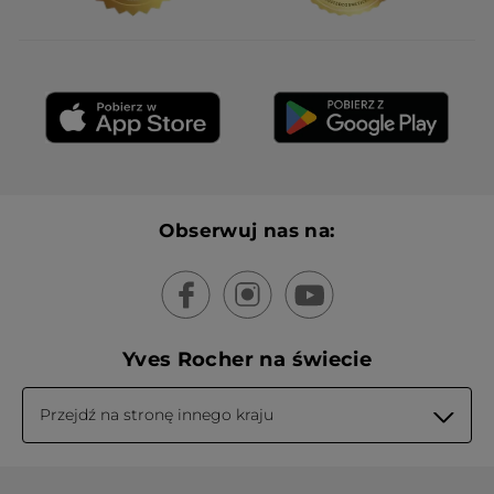
qu'il n'y a aucune matière qui se dépose
sur la brosse pour l'application. On a
l'impression qu'il est complètement
desséché. Donc rien ne se met sur les
sourcils, il ne sert à rien. J'ai l'impression
d'avoir jeté mon argent par les fenêtres.
Mis à la poubelle et acheté un d'une
marque concurrente moins chère et
réellement efficace. Est vraiment à revoir
!
Obserwuj nas na:
PRZETŁUMACZ ZA POMOCĄ GOOGLE
Otrzymałem(-am) bonus w zamian za
Nie
wystawienie tej recenzji.
Polecam ten produkt
Nie
Wiadomość opublikowana przez yves-rocher.fr
Yves Rocher na świecie
F
·
3 miesiące temu
Przejdź na stronę innego kraju
Odpowiedź od yves-rocher.fr:
Bonjour,
Nous sommes désolés que le Gel