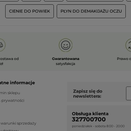
attentes.
Votre remarque quant à la
CIENIE DO POWIEK
PŁYN DO DEMAKIJAŻU OCZU
suppression de la teinte blonde est
transmise au service concerné.
À bientôt !
WCZYTAJ WI
ostawa od
Gwarantowana
Prawo 
zł
satysfakcja
atne informacje
Zapisz się do
min sklepu
newslettera:
a prywatności
Obsługa klienta
327700700
 warunki sprzedaży
poniedziałek - sobota 8:00 - 20:00
y dostawy