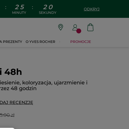
2
5
1
9
:
:
ODKRYJ
MINUTY
SEKUNDY
A PREZENTY
O YVES ROCHER
PROMOCJE
i 48h
iesienie, koloryzacja, ujarzmienie i
rzez 48 godzin
DAJ RECENZJĘ
5.00 zł