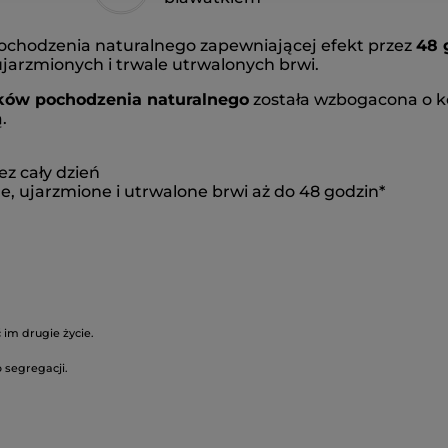
pochodzenia naturalnego zapewniającej efekt przez
48 
ujarzmionych i trwale utrwalonych brwi.
ków pochodzenia naturalnego
została wzbogacona o k
.
ez cały dzień
, ujarzmione i utrwalone brwi aż do 48 godzin*
im drugie życie.
 segregacji.