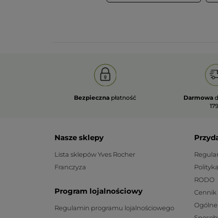
Bezpieczna
płatność
Darmowa
d
179
Nasze sklepy
Przyd
Lista sklepów Yves Rocher
Regula
Franczyza
Polityk
RODO
Program lojalnościowy
Cennik
Ogólne
Regulamin programu lojalnościowego
Sposob