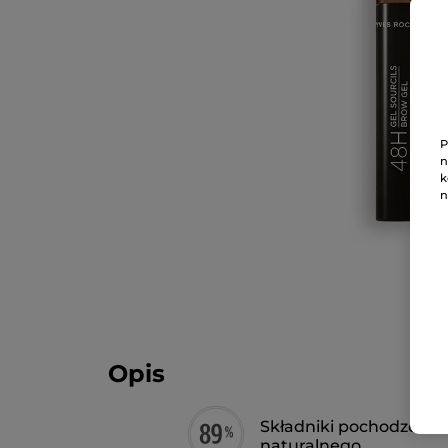
P
n
k
n
Opis
Składniki pochodzenia
naturalnego