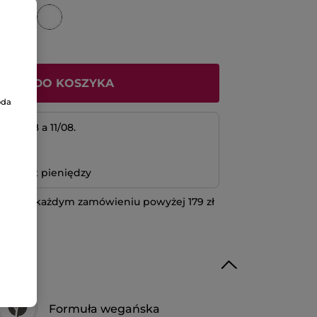
ODAJ DO KOSZYKA
oda
 10/08 a 11/08.
atność
bo zwrot pieniędzy
 przy każdym zamówieniu powyżej 179 zł
IĘCEJ
Formuła wegańska