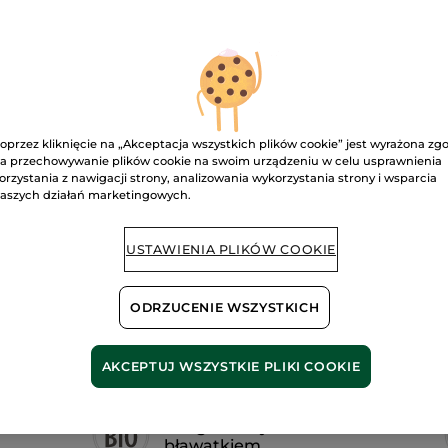
Transparentny
żel
do
brwi
Cendré
D
oprzez kliknięcie na „Akceptacja wszystkich plików cookie” jest wyrażona zg
a przechowywanie plików cookie na swoim urządzeniu w celu usprawnienia
Dostawa między
orzystania z nawigacji strony, analizowania wykorzystania strony i wsparcia
aszych działań marketingowych.
Bezpieczna pł
Satysfakcja al
USTAWIENIA PLIKÓW COOKIE
Darmowa wysyłka
DOWIEDZ SIĘ W
ODRZUCENIE WSZYSTKICH
AKCEPTUJ WSZYSTKIE PLIKI COOKIE
Z organicznym
bławatkiem