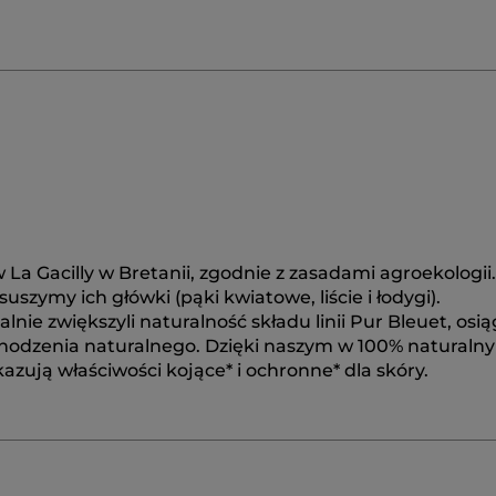
La Gacilly w Bretanii, zgodnie z zasadami agroekologii.
szymy ich główki (pąki kwiatowe, liście i łodygi).
ie zwiększyli naturalność składu linii Pur Bleuet, osią
hodzenia naturalnego. Dzięki naszym w 100% naturaln
azują właściwości kojące* i ochronne* dla skóry.