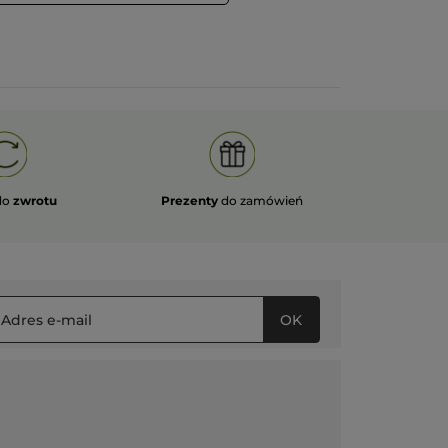
pas satisfaction.
Vos remarques sont transmises à
l'équipe Produits, qui en prendra
connaissance.
A bientôt !
ĘCEJ
do
zwrotu
Prezenty
do zamówień
OK