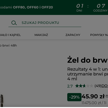
0
1
0
7
:
z kodami
OFF80, OFF60 i OFF20
DNI
GODZINY
IAŁO I KĄPIEL
MAKIJAŻ
ZAPACHY
POMYSŁY N
o brwi 48h
Żel do brw
Rezultaty 4 w 1: un
utrzymanie brwi p
4 ml
(49)
DO
2.7
★★★★★
★★★★★
2.7
na
45.90 zł
6
-29%
5
gwiazdek.
11475.00 zł / 1l
Przeczytaj
recenzje.