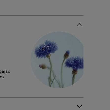
gając
ym