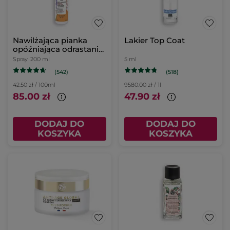
Nawilżająca pianka
Lakier Top Coat
opóźniająca odrastanie
włosków 200 ml
Spray
200 ml
5 ml
(542)
(518)
42.50 zł / 100ml
9580.00 zł / 1l
85.00 zł
47.90 zł
DODAJ DO
DODAJ DO
KOSZYKA
KOSZYKA