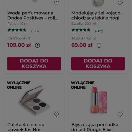
Woda perfumowana
Modelujący żel kojąco-
Ondes Positives – roll
chłodzący lekkie nogi
on 10 ml
Roll on
10 ml
Butelka
200 ml
(169)
(507)
10900.00 zł / 1l
34.50 zł / 100ml
109.00 zł
69.00 zł
DODAJ DO
DODAJ DO
KOSZYKA
KOSZYKA
Paleta 4 cieni do
Błyszcząca pomadka
powiek Iris Noir
do ust Rouge Elixir