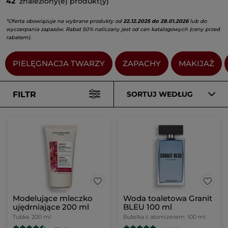
42
znaleziony(e) produkt(y)
*Oferta obowiązuje na wybrane produkty od
22.12.2025 do 28.01.2026
lub do
wyczerpania zapasów. Rabat 50% naliczany jest od cen katalogowych (ceny przed
rabatem).
PIELĘGNACJA TWARZY
ZAPACHY
MAKIJAŻ
FILTR
SORTUJ WEDŁUG
Modelujące mleczko
Woda toaletowa Granit
ujędrniające 200 ml
BLEU 100 ml
Tubka
200 ml
Butelka z atomizerem
100 ml