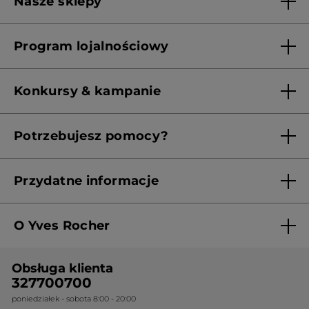
Nasze sklepy
Lista sklepów Yves Rocher
Program lojalnościowy
Franczyza
Regulamin programu lojalnościowego
Konkursy & kampanie
Aktualne Warunki Promocji
Potrzebujesz pomocy?
Skontaktuj się z nami
Przydatne informacje
Regulamin sklepu
O Yves Rocher
Polityka prywatności
Kim jesteśmy?
RODO
Obsługa klienta
Nasza wiedza botaniczna
Cennik
327700700
poniedziałek - sobota 8:00 - 20:00
Nasze zobowiązania
Ogólne warunki sprzedaży