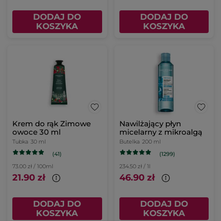
DODAJ DO
DODAJ DO
KOSZYKA
KOSZYKA
Krem do rąk Zimowe
Nawilżający płyn
owoce 30 ml
micelarny z mikroalgą
Tubka
30 ml
Butelka
200 ml
(41)
(1299)
73.00 zł / 100ml
234.50 zł / 1l
21.90 zł
46.90 zł
DODAJ DO
DODAJ DO
KOSZYKA
KOSZYKA