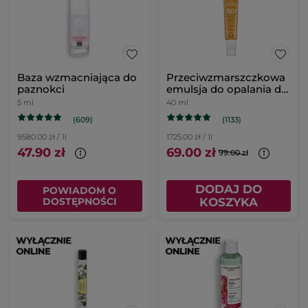
Baza wzmacniająca do
Przeciwzmarszczkowa
paznokci
emulsja do opalania do
twarzy z wyciągiem z
5 ml
40 ml
mikołajka
(609)
(1133)
nadmorskiego SPF50
9580.00 zł / 1l
1725.00 zł / 1l
47.90 zł
69.00 zł
99.00 zł
DODAJ DO
POWIADOM O
DOSTĘPNOŚCI
KOSZYKA