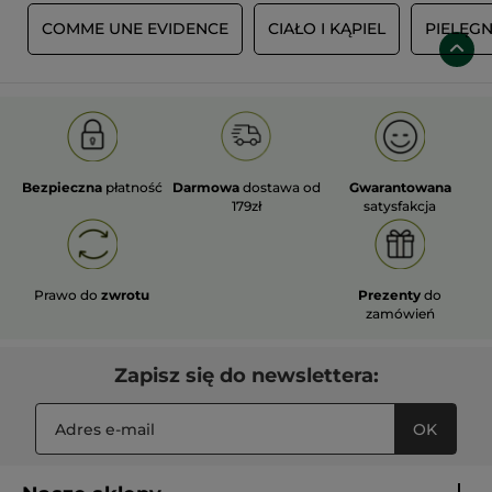
Ż
COMME UNE EVIDENCE
CIAŁO I KĄPIEL
PIELĘG
Bezpieczna
płatność
Darmowa
dostawa od
Gwarantowana
179zł
satysfakcja
Prawo do
zwrotu
Prezenty
do
zamówień
Zapisz się do newslettera:
OK