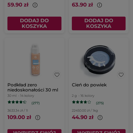
59.90 zł
63.90 zł
DODAJ DO
DODAJ DO
KOSZYKA
KOSZYKA
Podkład zero
Cień do powiek
niedoskonałości 30 ml
30 ml
- 14 kolory
2 g
- 16 kolory
(277)
(275)
3633.34 zł / 1l
22450.00 zł / 1kg
109.00 zł
44.90 zł