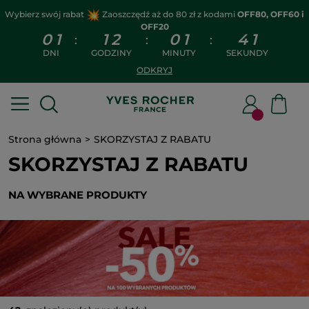
Wybierz swój rabat
Zaoszczędź aż do 80 zł z kodami
OFF80, OFF60 i
OFF20
0
1
1
2
0
1
4
1
:
:
:
DNI
GODZINY
MINUTY
SEKUNDY
ODKRYJ
Strona główna
SKORZYSTAJ Z RABATU
SKORZYSTAJ Z RABATU
NA WYBRANE PRODUKTY