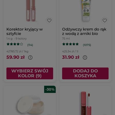
Korektor kryjący w
Odżywczy krem do rąk
sztyfcie
z wodą z arniki bio
1.4 g
- 9 kolory
75 ml
(114)
(1075)
42785.72 zł / 1kg
425.34 zł / 1l
59.90 zł
31.90 zł
WYBIERZ SWÓJ
DODAJ DO
KOLOR (9)
KOSZYKA
-30%