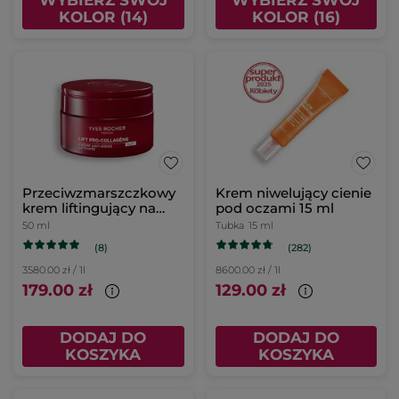
WYBIERZ SWÓJ
WYBIERZ SWÓJ
KOLOR (14)
KOLOR (16)
Przeciwzmarszczkowy
Krem niwelujący cienie
krem liftingujący na
pod oczami 15 ml
noc
50 ml
Tubka
15 ml
(8)
(282)
3580.00 zł / 1l
8600.00 zł / 1l
179.00 zł
129.00 zł
DODAJ DO
DODAJ DO
KOSZYKA
KOSZYKA