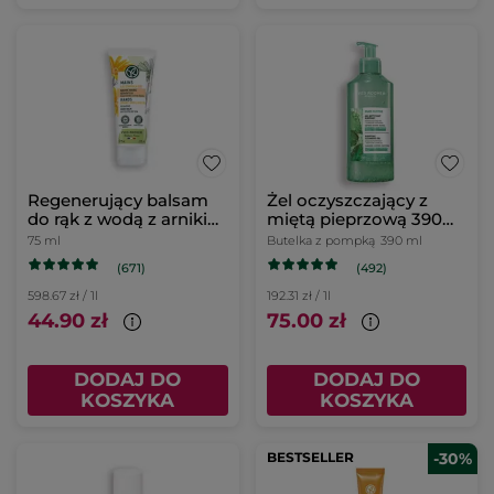
Regenerujący balsam
Żel oczyszczający z
do rąk z wodą z arniki
miętą pieprzową 390
bio
ml
75 ml
Butelka z pompką
390 ml
(671)
(492)
598.67 zł / 1l
192.31 zł / 1l
44.90 zł
75.00 zł
DODAJ DO
DODAJ DO
KOSZYKA
KOSZYKA
BESTSELLER
-30%