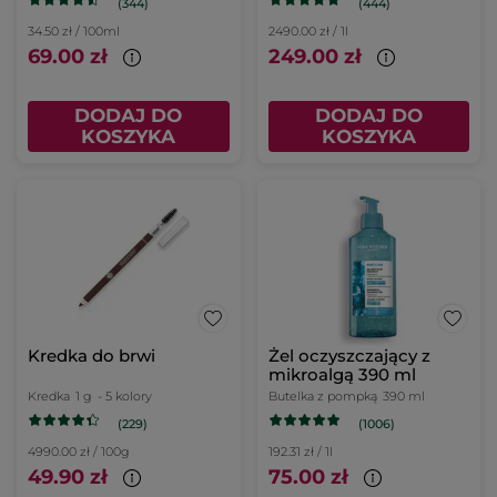
(344)
(444)
34.50 zł / 100ml
2490.00 zł / 1l
69.00 zł
249.00 zł
DODAJ DO
DODAJ DO
KOSZYKA
KOSZYKA
Kredka do brwi
Żel oczyszczający z
mikroalgą 390 ml
Kredka
1 g
- 5 kolory
Butelka z pompką
390 ml
(229)
(1006)
4990.00 zł / 100g
192.31 zł / 1l
49.90 zł
75.00 zł