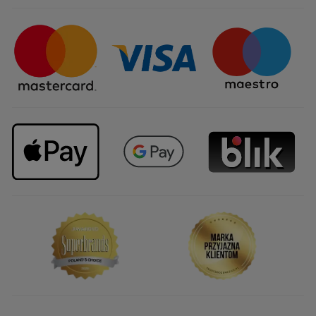
Certyfikaty i partnerstwa
Sposoby dostawy
Najczęstsze pytania
Upominki firmowe