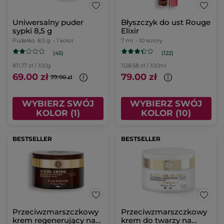
Uniwersalny puder
Błyszczyk do ust Rouge
sypki 8,5 g
Elixir
Pudełko
8.5 g
- 1 kolor
7 ml
- 10 kolory
(45)
(122)
811.77 zł / 100g
1128.58 zł / 100ml
69.00 zł
79.00 zł
99.00 zł
WYBIERZ SWÓJ
WYBIERZ SWÓJ
KOLOR (1)
KOLOR (10)
BESTSELLER
BESTSELLER
Przeciwzmarszczkowy
Przeciwzmarszczkowy
krem regenerujący na
krem do twarzy na