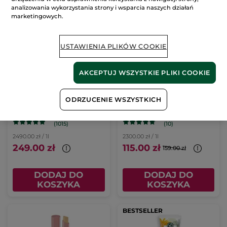
analizowania wykorzystania strony i wsparcia naszych działań
marketingowych.
-28%
USTAWIENIA PLIKÓW COOKIE
AKCEPTUJ WSZYSTKIE PLIKI COOKIE
Woda toaletowa
Krem dodający blasku
ODRZUCENIE WSZYSTKICH
Hoggar
50 ml
Flakon
100 ml
Słoiczek
50 ml
(1015)
(10)
2490.00 zł / 1l
2300.00 zł / 1l
249.00 zł
115.00 zł
159.00 zł
DODAJ DO
DODAJ DO
KOSZYKA
KOSZYKA
BESTSELLER