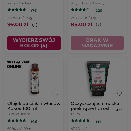
5.9 g
- 4 kolory
Sztyft
3.5 g
- 2 kolory
(76)
(229)
1677.97 zł / 100g
24285.72 zł / 1kg
99.00 zł
85.00 zł
WYBIERZ SWÓJ
BRAK W
KOLOR (4)
MAGAZYNIE
Olejek do ciała i włosów
Oczyszczająca maska-
Kokos 100 ml
peeling 3w1 z roślinnym
węglem
Butelka
100 ml
125 ml
(45)
(99)
69.90 zł / 100ml
471.20 zł / 1l