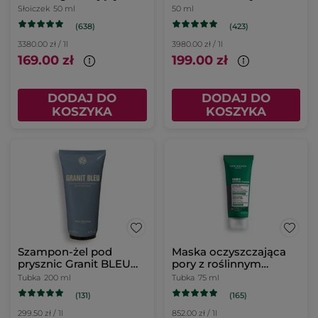
dzień
dzień
Słoiczek
50 ml
50 ml
(638)
(423)
3380.00 zł / 1l
3980.00 zł / 1l
169.00 zł
199.00 zł
DODAJ DO
DODAJ DO
KOSZYKA
KOSZYKA
Szampon-żel pod
Maska oczyszczająca
prysznic Granit BLEU
pory z roślinnym
200 ml
węglem 75 ml
Tubka
200 ml
Tubka
75 ml
(131)
(165)
299.50 zł / 1l
852.00 zł / 1l