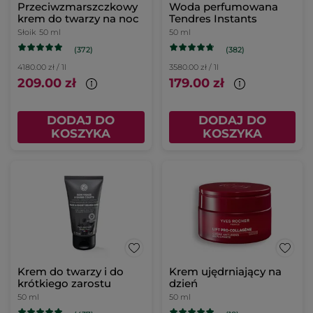
Przeciwzmarszczkowy
Woda perfumowana
krem do twarzy na noc
Tendres Instants
Słoik
50 ml
50 ml
(372)
(382)
4180.00 zł / 1l
3580.00 zł / 1l
209.00 zł
179.00 zł
DODAJ DO
DODAJ DO
KOSZYKA
KOSZYKA
Krem do twarzy i do
Krem ujędrniający na
krótkiego zarostu
dzień
50 ml
50 ml