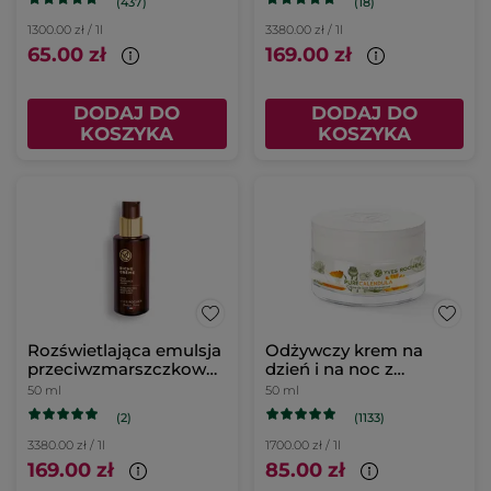
(437)
(18)
1300.00 zł / 1l
3380.00 zł / 1l
65.00 zł
169.00 zł
DODAJ DO
DODAJ DO
KOSZYKA
KOSZYKA
Rozświetlająca emulsja
Odżywczy krem na
przeciwzmarszczkowa
dzień i na noc z
na dzień
nagietkiem
50 ml
50 ml
(2)
(1133)
3380.00 zł / 1l
1700.00 zł / 1l
169.00 zł
85.00 zł