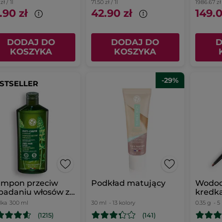
zł / 1l
71.50 zł / 1l
1986.67 zł 
.90 zł
42.90 zł
149.0
DODAJ DO
DODAJ DO
D
KOSZYKA
KOSZYKA
-29%
STSELLER
ampon przeciw
Podkład matujący
Wodo
padaniu włosów z
kredka
łym łubinem
lka
300 ml
30 ml
- 13 kolory
0.35 g
- 5
(1215)
(141)