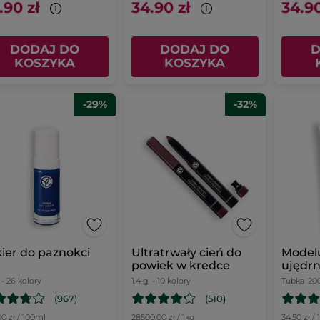
.90 zł
34.90 zł
34.90
DODAJ DO
DODAJ DO
D
KOSZYKA
KOSZYKA
-29%
-32%
ier do paznokci
Ultratrwały cień do
Model
powiek w kredce
ujędrn
- 26 kolory
1.4 g
- 10 kolory
Tubka
20
(967)
(510)
0 zł / 100ml
28500.00 zł / 1kg
34.50 zł /