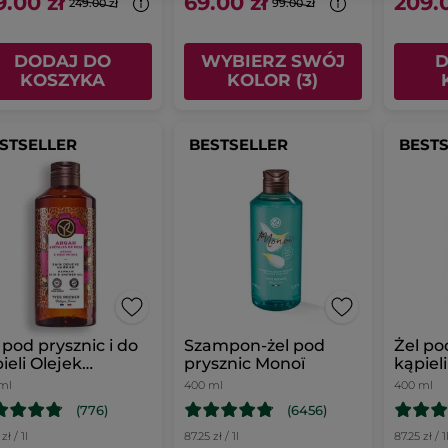
9.00 zł
69.00 zł
209.0
249.00 zł
99.00 zł
DODAJ DO
WYBIERZ SWÓJ
D
KOSZYKA
KOLOR (3)
STSELLER
BESTSELLER
BEST
 pod prysznic i do
Szampon-żel pod
Żel po
ieli Olejek
prysznic Monoï
kąpiel
anowy & Płatki róż
400 m
ml
400 ml
400 ml
0 ml
(776)
(6456)
zł / 1l
87.25 zł / 1l
87.25 zł / 1