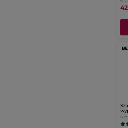
71.50 
42
BE
Sz
wy
bia
Bute