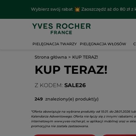
Wybierz swój rabat
Zaoszczędź aż do 80 zł 
PIELĘGNACJA TWARZY
PIELĘGNACJA WŁOSÓW
C
Strona główna
KUP TERAZ!
KUP TERAZ!
Z KODEM:
SALE26
249
znaleziony(e) produkt(y)
*Oferta obowiązuje na wybrane produkty od 15.01. do 28.01.2026 lu
Kalendarza Adwentowego. Oferta nie łączy się z innymi rabatami, 
internetowym
www.yves-rocher.pl,
w aplikacji mobilnej oraz w skl
promocyjna nie została zastosowana.