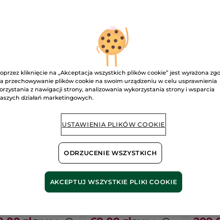
A TWARZY
MAKIJAŻ
ZAPACHY
CIAŁO I KĄPIEL
-28%
-30%
BEST
oprzez kliknięcie na „Akceptacja wszystkich plików cookie” jest wyrażona zg
a przechowywanie plików cookie na swoim urządzeniu w celu usprawnienia
orzystania z nawigacji strony, analizowania wykorzystania strony i wsparcia
aszych działań marketingowych.
USTAWIENIA PLIKÓW COOKIE
ODRZUCENIE WSZYSTKICH
bre Noir Woda
Tusz do rzęs
Woda 
letowa 100 ml
metamorphose
Comm
AKCEPTUJ WSZYSTKIE PLIKI COOKIE
intensywna objętość
Eviden
on
100 ml
7.8 ml
- 3 kolory
Flakon
10
(951)
(180)
00 zł / 1l
884.62 zł / 100ml
2090.00 zł 