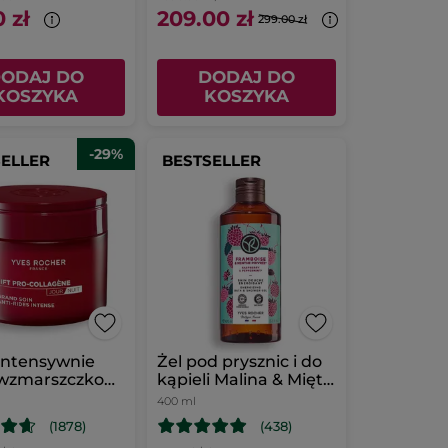
 zł
209.00 zł
299.00 zł
ODAJ DO
DODAJ DO
KOSZYKA
KOSZYKA
-29%
SELLER
BESTSELLER
intensywnie
Żel pod prysznic i do
iwzmarszczkowy
kąpieli Malina & Mięta
400 ml
400 ml
(1878)
(438)