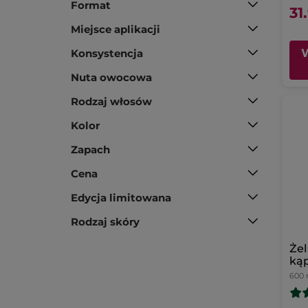
Format
31
Miejsce aplikacji
Konsystencja
Nuta owocowa
Rodzaj włosów
Kolor
Zapach
Cena
Edycja limitowana
Rodzaj skóry
Żel
kąp
róź
600 