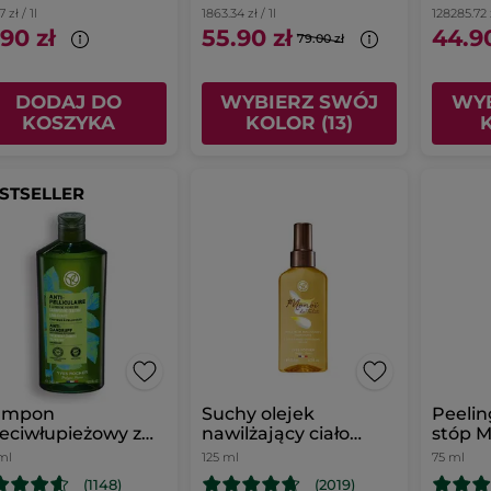
 zł / 1l
1863.34 zł / 1l
128285.72 
.90 zł
55.90 zł
44.90
79.00 zł
DODAJ DO
WYBIERZ SWÓJ
WYB
KOSZYKA
KOLOR (13)
STSELLER
ampon
Suchy olejek
Peelin
eciwłupieżowy z
nawilżający ciało
stóp M
tą pieprzową bio
Monoi
Malwa
ml
125 ml
75 ml
(1148)
(2019)