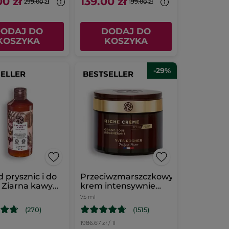
0 zł
139.00 zł
299.00 zł
199.00 zł
ODAJ DO
DODAJ DO
KOSZYKA
KOSZYKA
-29%
SELLER
BESTSELLER
d prysznic i do
Przeciwzmarszczkowy
i Ziarna kawy
krem intensywnie
l
regenerujący
75 ml
(270)
(1515)
l
1986.67 zł / 1l