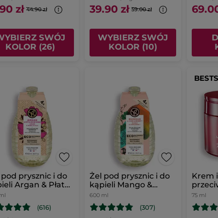
.90 zł
39.90 zł
69.00
44.90 zł
59.00 zł
WYBIERZ SWÓJ
WYBIERZ SWÓJ
D
KOLOR (26)
KOLOR (10)
BEST
 pod prysznic i do
Żel pod prysznic i do
Krem 
ieli Argan & Płatki
kąpieli Mango &
przec
 uzupełniacz
Kolendra uzupełniacz
75 ml
ml
600 ml
75 ml
(616)
(307)