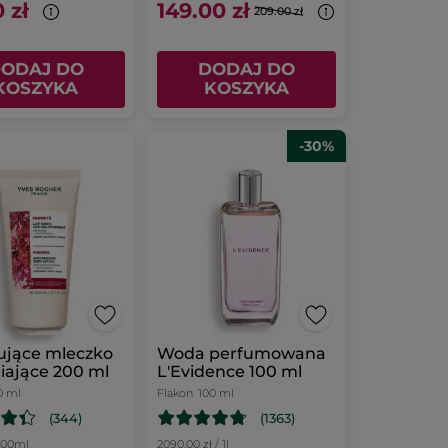
 zł
149.00 zł
209.00 zł
ODAJ DO
DODAJ DO
KOSZYKA
KOSZYKA
-30%
ujące mleczko
Woda perfumowana
iające 200 ml
L'Evidence 100 ml
0 ml
Flakon
100 ml
(344)
(1363)
 100ml
2090.00 zł / 1l