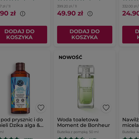
 zł / 1l
399.20 zł / 1l
332.00 zł /
.90 zł
49.90 zł
24.90
DODAJ DO
DODAJ DO
D
KOSZYKA
KOSZYKA
NOWOŚĆ
 pod prysznic i do
Woda toaletowa
Nawilż
ieli Dzika alga &
Moment de Bonheur
micela
er morski 400 ml
mikro
ml
Butelka z pompką
50 ml
Butelka
4