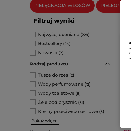
PIELĘGNACJA WŁOSÓW
PIELĘGNACJ
Filtruj wyniki
Najwyżej oceniane
(
)
229
Bestsellery
(
)
P
24
n
Nowości
(
)
2
k
n
Rodzaj produktu
Tusze do rzęs
(
)
2
Wody perfumowane
(
)
12
Wody toaletowe
(
)
8
Am
Żele pod prysznic
(
)
31
toa
Flak
Kremy przeciwstarzeniowe
(
)
5
Pokaż więcej
1790.