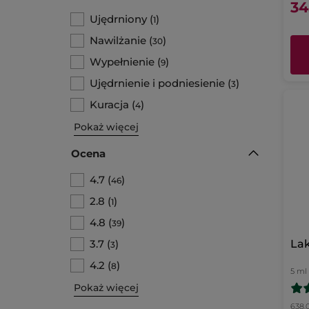
34
Ujędrniony
(
)
1
Nawilżanie
(
)
30
Wypełnienie
(
)
9
Ujędrnienie i podniesienie
(
)
3
Kuracja
(
)
4
Pokaż więcej
Ocena
4.7
(
)
46
2.8
(
)
1
4.8
(
)
39
3.7
(
)
Lak
3
4.2
(
)
8
5 ml
Pokaż więcej
638.0