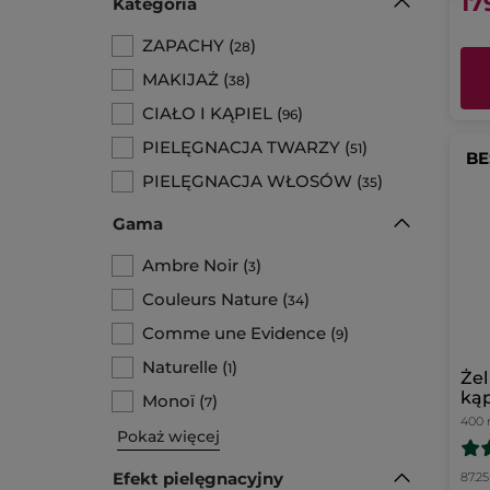
17
Kategoria
ZAPACHY
(
)
28
MAKIJAŻ
(
)
38
CIAŁO I KĄPIEL
(
)
96
PIELĘGNACJA TWARZY
(
)
51
BE
PIELĘGNACJA WŁOSÓW
(
)
35
Gama
Ambre Noir
(
)
3
Couleurs Nature
(
)
34
Comme une Evidence
(
)
9
Naturelle
(
)
1
Żel
kąp
Monoï
(
)
7
arg
400 
Pokaż więcej
40
Efekt pielęgnacyjny
87.25 