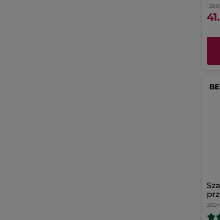
139.67
41
BE
Sz
prz
mię
300 