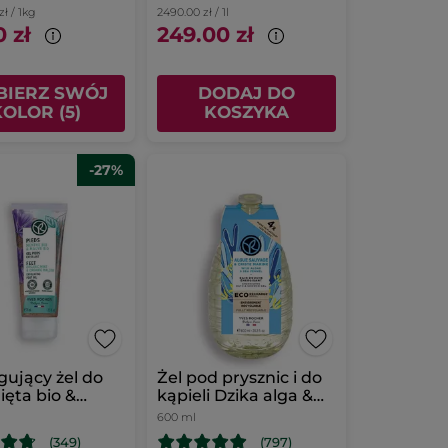
zł / 1kg
2490.00 zł / 1l
 zł
249.00 zł
IERZ SWÓJ
DODAJ DO
KOLOR (5)
KOSZYKA
-27%
gujący żel do
Żel pod prysznic i do
ięta bio &
kąpieli Dzika alga &
 bio
Koper morski
600 ml
uzupełniacz
(349)
(797)