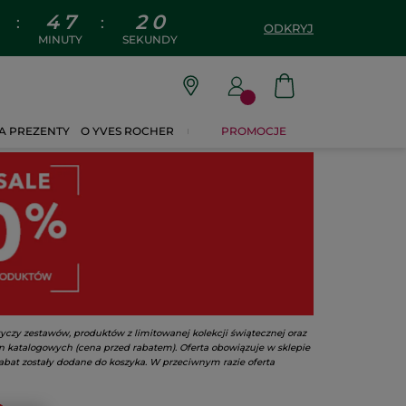
4
7
1
9
:
:
ODKRYJ
MINUTY
SEKUNDY
A PREZENTY
O YVES ROCHER
PROMOCJE
yczy zestawów, produktów z limitowanej kolekcji świątecznej oraz
n katalogowych (cena przed rabatem). Oferta obowiązuje w sklepie
abat zostały dodane do koszyka. W przeciwnym razie oferta