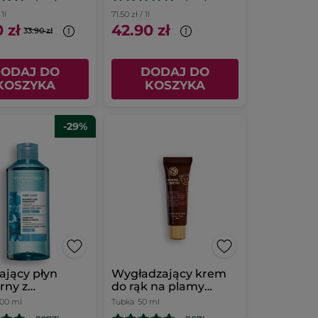
 1l
71.50 zł / 1l
 zł
42.90 zł
33.90 zł
ODAJ DO
DODAJ DO
KOSZYKA
KOSZYKA
-29%
ający płyn
Wygładzający krem
rny z
do rąk na plamy
algą 400 ml
pigmentacyjne SPF
00 ml
Tubka
50 ml
30