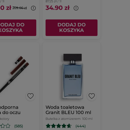
/ 1l
87.25 zł / 1l
0 zł
34.90 zł
209.00 zł
ODAJ DO
DODAJ DO
KOSZYKA
KOSZYKA
odporna
Woda toaletowa
 do oczu
Granit BLEU 100 ml
 kolory
Butelka z atomizerem
100 ml
(585)
(444)