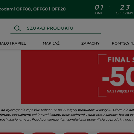
0
1
2
3
:
z kodami
OFF80, OFF60 i OFF20
DNI
GODZINY
IAŁO I KĄPIEL
MAKIJAŻ
ZAPACHY
POMYSŁY N
b do wyczerpania zapasów. Rabat 50% na 2 i więcej produktów w koszyku. Oferta nie dot
ofertami specjalnymi ani innymi kodami promocyjnymi. Rabat 50% naliczany jest od ce
epach stacjonarnych. Przed potwierdzeniem zamówienia upewnij się, że produkty oraz r